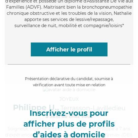
d'expérience et possède un diplôme d'Assistante De Vie aux
Familles (ADVF). Maitrisant bien la bronchopneumopathie
chronique obstructive et les troubles de la vision, Nathalie
apporte ses services de lessive/repassage,
surveillance de nuit, mobilité et compagnie/loisirs*
Afficher le profil
Présentation déclarative du candidat, soumise à
vérification avant toute mise en relation
JOYEUX
Philippe U.,
Terrasson-Lavilledieu
Inscrivez-vous pour
à 5km de chez Vous
afficher plus de profils
Soigneux
, expérimenté et communicatif, Philippe a 7 ans
d’aides à domicile
d'expérience et possède un diplôme d'Etat d'infirmier (DEI).