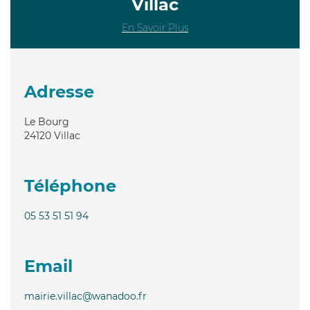
Villac
En Savoir Plus
Adresse
Le Bourg
24120
Villac
Téléphone
05 53 51 51 94
Email
mairie.villac@wanadoo.fr