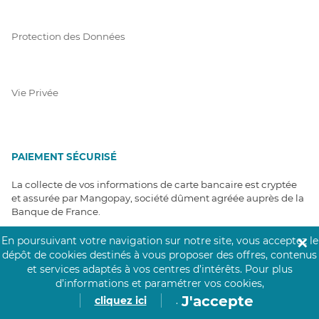
Protection des Données
Vie Privée
PAIEMENT SÉCURISÉ
La collecte de vos informations de carte bancaire est cryptée
et assurée par Mangopay, société dûment agréée auprès de la
Banque de France.
En poursuivant votre navigation sur notre site, vous acceptez le
✕
dépôt de cookies destinés à vous proposer des offres, contenus
et services adaptés à vos centres d’intérêts.
Pour plus
d’informations et paramétrer vos cookies,
J'accepte
cliquez ici
.
NOS PARTENAIRES