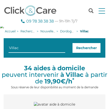
T
o
g
09 78 38 38 38
— 9h-19h 7j/7
g
l
Accueil
Recherche aide à domicile
Nouvelle-Aquitaine
Dordogne
Villac
e
n
a
Rechercher
v
i
g
a
34 aides à domicile
t
peuvent intervenir
à Villac
à partir
i
o
*
de
19,90€/h
n
Sous réserve de leur disponibilité au moment de la demande