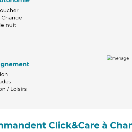
'autonomie
Coucher
 / Change
e nuit
agnement
ion
ades
n / Loisirs
ommandent Click&Care à Ch