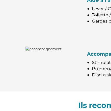
Aide à l
Lever / 
Toilette
Gardes d
Accomp
Stimulat
Promen
Discussio
Ils rec