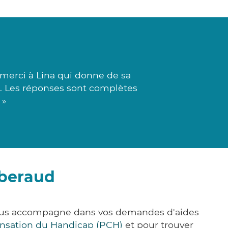
merci à Lina qui donne de sa
ée. Les réponses sont complètes
 »
mberaud
vous accompagne dans vos demandes d'aides
nsation du Handicap (PCH)
et pour trouver