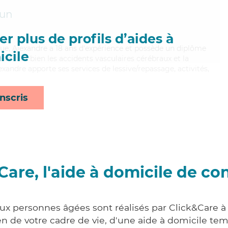
un
r plus de profils d’aides à
que, Alexandre a 18 ans d'expérience et possède un diplôme
cile
aitrisant bien les accidents vasculaires cérébraux et la
exandre apporte ses services de lessive/repassage, activités,
nscris
Care, l'aide à domicile de co
aux personnes âgées sont réalisés par Click&Care
 de votre cadre de vie, d'une aide à domicile tem