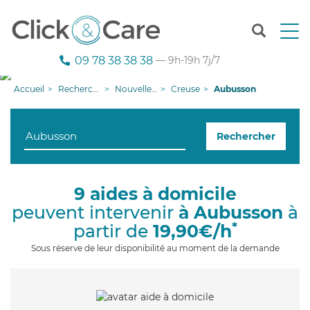
T
o
g
09 78 38 38 38
— 9h-19h 7j/7
g
l
Accueil
Recherche aide à domicile
Nouvelle-Aquitaine
Creuse
Aubusson
e
n
a
Rechercher
v
i
g
a
9 aides à domicile
t
peuvent intervenir
à Aubusson
à
i
o
*
partir de
19,90€/h
n
Sous réserve de leur disponibilité au moment de la demande