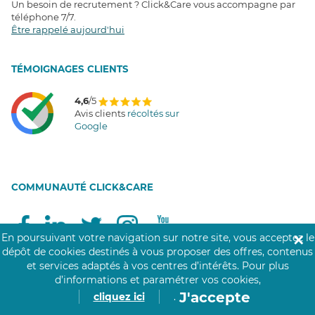
Un besoin de recrutement ? Click&Care vous accompagne par
téléphone 7/7
.
Être rappelé aujourd'hui
T
É
MOIGNAGES CLIENTS
4,6
/5
Avis clients
récoltés sur
Google
COMMUNAUTÉ CLICK&CARE
En poursuivant votre navigation sur notre site, vous acceptez le
✕
dépôt de cookies destinés à vous proposer des offres, contenus
et services adaptés à vos centres d’intérêts.
Pour plus
d’informations et paramétrer vos cookies,
J'accepte
cliquez ici
.
Notre réseau de 200 000 professionnels soignants assiste les personnes âgées,
personnes handicapées, personnes dépendantes et les personnes à mobilité