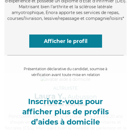
d'expérience et possède un diplôme d'Etat d'infirmier (DEI).
Maitrisant bien l'arthrite et la sclérose latérale
amyotrophique, Enora apporte ses services de repas,
courses/livraison, lessive/repassage et compagnie/loisirs*
Afficher le profil
Présentation déclarative du candidat, soumise à
vérification avant toute mise en relation
ALTRUISTE
Laura Y.,
Aubusson
Inscrivez-vous pour
à 5km de chez Vous
afficher plus de profils
Ponctuelle
, attentionnée et enthousiaste, Laura a 20 ans
d’aides à domicile
d'expérience et possède un BEP Carrières Sanitaires et
Sociales (CSS). Maitrisant bien la maladie de parkinson et la