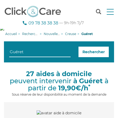
T
o
g
09 78 38 38 38
— 9h-19h 7j/7
g
l
Accueil
Recherche aide à domicile
Nouvelle-Aquitaine
Creuse
Guéret
e
n
a
Rechercher
v
i
g
a
27 aides à domicile
t
peuvent intervenir
à Guéret
à
i
o
*
partir de
19,90€/h
n
Sous réserve de leur disponibilité au moment de la demande