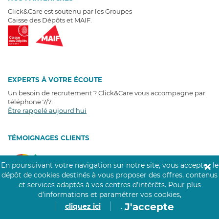
Click&Care est soutenu par les Groupes
Caisse des Dépôts et MAIF.
EXPERTS À VOTRE ÉCOUTE
Un besoin de recrutement ? Click&Care vous accompagne par
téléphone 7/7
.
Être rappelé aujourd'hui
T
É
MOIGNAGES CLIENTS
4,6
/5
En poursuivant votre navigation sur notre site, vous acceptez le
✕
Avis clients
récoltés sur
dépôt de cookies destinés à vous proposer des offres, contenus
Google
et services adaptés à vos centres d’intérêts.
Pour plus
d’informations et paramétrer vos cookies,
J'accepte
cliquez ici
.