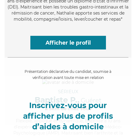
ans d'expérience et possède un diplôme d'Etat d'infirmier
(DEI). Maitrisant bien les troubles gastro-intestinaux et la
rémission de cancer, Nathalie apporte ses services de
mobilité, compagnie/loisirs, lever/coucher et repas*
Afficher le profil
Présentation déclarative du candidat, soumise à
vérification avant toute mise en relation
SÉRIEUX
Baptiste P.,
Guéret
Inscrivez-vous pour
à 5km de chez Vous
afficher plus de profils
Flexible
, appliqué et dynamique, Baptiste a 10 ans
d’aides à domicile
d'expérience et possède un diplôme d'Aide Médico-
Psychologique (AMP). Maitrisant bien l'arthrite et la