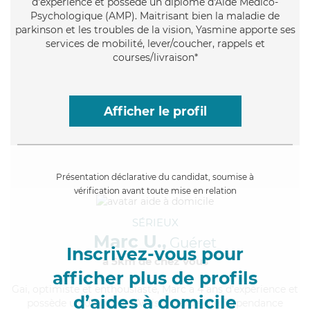
d'expérience et possède un diplôme d'Aide Médico-
Psychologique (AMP). Maitrisant bien la maladie de
parkinson et les troubles de la vision, Yasmine apporte ses
services de mobilité, lever/coucher, rappels et
courses/livraison*
Afficher le profil
Présentation déclarative du candidat, soumise à
vérification avant toute mise en relation
SÉRIEUX
Marc U.,
Guéret
Inscrivez-vous pour
à 5km de chez Vous
afficher plus de profils
Gai
, optimiste et enthousiaste, Marc a 4 ans d'expérience et
d’aides à domicile
possède un diplôme d'Assistante De Vie Dépendance