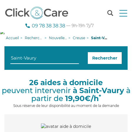
T
o
g
09 78 38 38 38
— 9h-19h 7j/7
g
l
Accueil
Recherche aide à domicile
Nouvelle-Aquitaine
Creuse
Saint-Vaury
e
n
a
Rechercher
v
i
g
a
26 aides à domicile
t
peuvent intervenir
à Saint-Vaury
à
i
o
*
partir de
19,90€/h
n
Sous réserve de leur disponibilité au moment de la demande