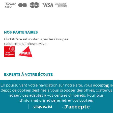
NOS PARTENAIRES
Click&Care est soutenu par les Groupes
Caisse des Dépôts et MAIF.
EXPERTS À VOTRE ÉCOUTE
Un besoin de recrutement ? Click&Care vous accompagne par
En poursuivant votre navigation sur notre site, vous acceptez le
✕
téléphone 7/7
.
dépôt de cookies destinés à vous proposer des offres, contenus
Être rappelé aujourd'hui
et services adaptés à vos centres d’intérêts.
Pour plus
d’informations et paramétrer vos cookies,
T
É
MOIGNAGES CLIENTS
J'accepte
cliquez ici
.