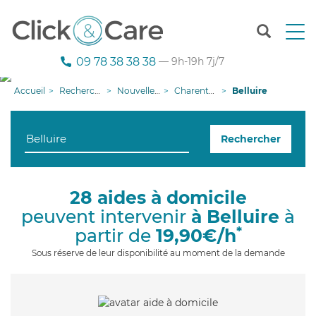
T
o
g
09 78 38 38 38
— 9h-19h 7j/7
g
l
Accueil
Recherche aide à domicile
Nouvelle-Aquitaine
Charente-Maritime
Belluire
e
n
a
Rechercher
v
i
g
a
28 aides à domicile
t
peuvent intervenir
à Belluire
à
i
o
*
partir de
19,90€/h
n
Sous réserve de leur disponibilité au moment de la demande