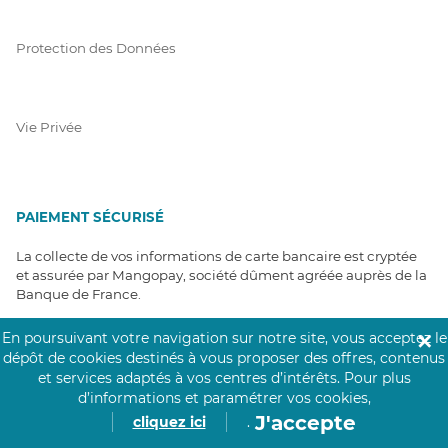
Protection des Données
Vie Privée
PAIEMENT SÉCURISÉ
La collecte de vos informations de carte bancaire est cryptée
et assurée par Mangopay, société dûment agréée auprès de la
Banque de France.
En poursuivant votre navigation sur notre site, vous acceptez le
✕
dépôt de cookies destinés à vous proposer des offres, contenus
et services adaptés à vos centres d’intérêts.
Pour plus
d’informations et paramétrer vos cookies,
J'accepte
cliquez ici
.
NOS PARTENAIRES