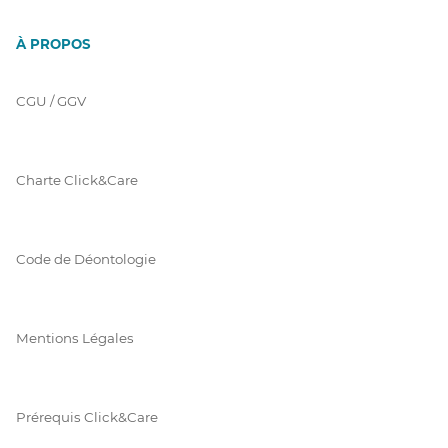
À PROPOS
CGU / GGV
Charte Click&Care
Code de Déontologie
Mentions Légales
Prérequis Click&Care