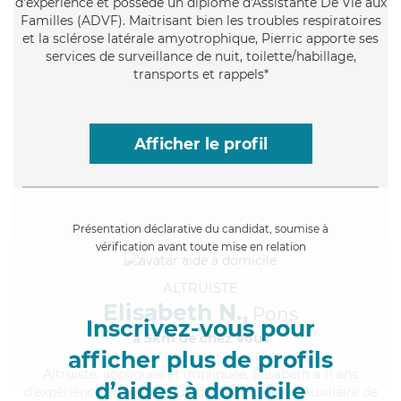
d'expérience et possède un diplôme d'Assistante De Vie aux
Familles (ADVF). Maitrisant bien les troubles respiratoires
et la sclérose latérale amyotrophique, Pierric apporte ses
services de surveillance de nuit, toilette/habillage,
transports et rappels*
Afficher le profil
Présentation déclarative du candidat, soumise à
vérification avant toute mise en relation
ALTRUISTE
Elisabeth N.,
Pons
Inscrivez-vous pour
à 5km de chez Vous
afficher plus de profils
Altruiste
, appliquée et impliquée, Elisabeth a 11 ans
d’aides à domicile
d'expérience et possède un diplôme d'État d'Auxiliaire de