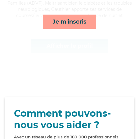
Familles (ADVF). Maitrisant bien le diabète et les troubles
neurologiques, Gauthier apporte ses services de
courses/livraison, ménage, surveillance de nuit et
Je m'inscris
toilette/habillage*
Afficher le profil
Comment pouvons-
nous vous aider ?
Avec un réseau de plus de 180 000 professionnels,