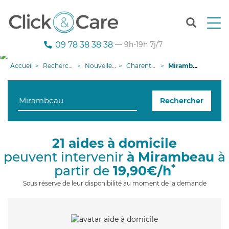
T
o
g
09 78 38 38 38
— 9h-19h 7j/7
g
l
Accueil
Recherche aide à domicile
Nouvelle-Aquitaine
Charente-Maritime
Mirambeau
e
n
a
Rechercher
v
i
g
a
21 aides à domicile
t
peuvent intervenir
à Mirambeau
à
i
o
*
partir de
19,90€/h
n
Sous réserve de leur disponibilité au moment de la demande