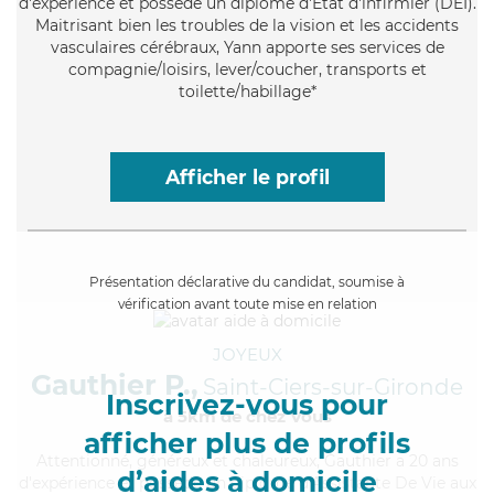
d'expérience et possède un diplôme d'Etat d'infirmier (DEI).
Maitrisant bien les troubles de la vision et les accidents
vasculaires cérébraux, Yann apporte ses services de
compagnie/loisirs, lever/coucher, transports et
toilette/habillage*
Afficher le profil
Présentation déclarative du candidat, soumise à
vérification avant toute mise en relation
JOYEUX
Gauthier P.,
Saint-Ciers-sur-Gironde
Inscrivez-vous pour
à 5km de chez Vous
afficher plus de profils
Attentionné
, généreux et chaleureux, Gauthier a 20 ans
d’aides à domicile
d'expérience et possède un diplôme d'Assistante De Vie aux