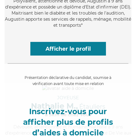
Polyvalent
, attentionné et dévoué, Augustin a 9 ans
d'expérience et possède un diplôme d'Etat d'infirmier (DEI).
Maitrisant bien le diabète et les troubles de l'audition,
Augustin apporte ses services de rappels, ménage, mobilité
et transports*
Afficher le profil
Présentation déclarative du candidat, soumise à
vérification avant toute mise en relation
JOYEUSE
Nathalie M.,
Étauliers
Inscrivez-vous pour
à 5km de chez Vous
afficher plus de profils
Dévouée
, attentionnée et humaine, Nathalie a 9 ans
d’aides à domicile
d'expérience et possède un diplôme d'Assistante De Vie aux