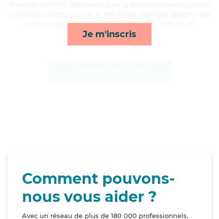
Familles (ADVF). Maitrisant bien la bronchopneumopathie
chronique obstructive et le HIV / Sida, Nathalie apporte ses
services de lessive/repassage, mobilité, rappels et
Je m'inscris
toilette/habillage*
Afficher le profil
Comment pouvons-
nous vous aider ?
Avec un réseau de plus de 180 000 professionnels,