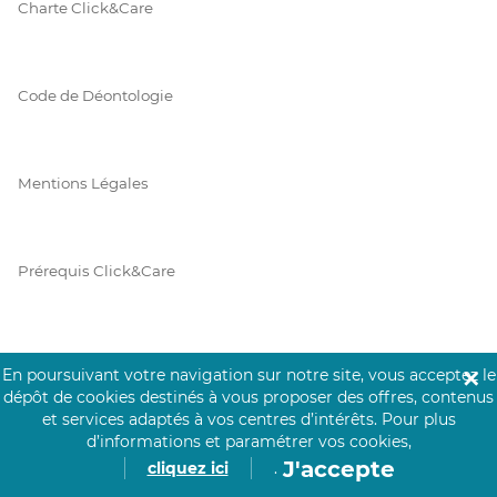
Charte Click&Care
Code de Déontologie
Mentions Légales
Prérequis Click&Care
Protection des Données
En poursuivant votre navigation sur notre site, vous acceptez le
✕
dépôt de cookies destinés à vous proposer des offres, contenus
et services adaptés à vos centres d’intérêts.
Pour plus
d’informations et paramétrer vos cookies,
Vie Privée
J'accepte
cliquez ici
.