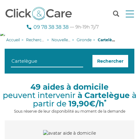
T
o
g
09 78 38 38 38
— 9h-19h 7j/7
g
l
Accueil
Recherche aide à domicile
Nouvelle-Aquitaine
Gironde
Cartelègue
e
n
a
Rechercher
v
i
g
a
49 aides à domicile
t
peuvent intervenir
à Cartelègue
à
i
o
*
partir de
19,90€/h
n
Sous réserve de leur disponibilité au moment de la demande