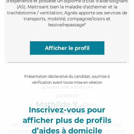
d'expérience et possède un diplôme d'Etat d'aide-soignant
(AS). Maitrisant bien la maladie d'alzheimer et la
trachéotomie / ventilation, Agnès apporte ses services de
transports, mobilité, compagnie/loisirs et
lessive/repassage*
Afficher le profil
Présentation déclarative du candidat, soumise à
vérification avant toute mise en relation
SPORTIVE
Mathilde Y.,
Pons
Inscrivez-vous pour
à 5km de chez Vous
afficher plus de profils
Altruiste
, soigneuse et infatiguable, Mathilde a 9 ans
d’aides à domicile
d'expérience et possède un diplôme d'Assistante De Vie