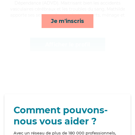
Dépendance (ADVD). Maitrisant bien les accidents
vasculaires cérébraux et les troubles du sang, Mathilde
apporte ses services de rappels, transports, ménage et
Je m'inscris
toilette/habillage*
Afficher le profil
Comment pouvons-
nous vous aider ?
Avec un réseau de plus de 180 000 professionnels,