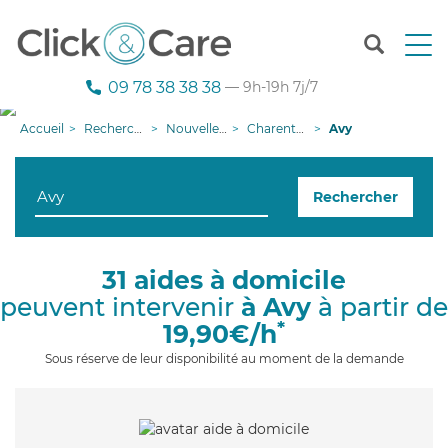
T
o
g
09 78 38 38 38
— 9h-19h 7j/7
g
l
Accueil
Recherche aide à domicile
Nouvelle-Aquitaine
Charente-Maritime
Avy
e
n
a
Rechercher
v
i
g
a
31 aides à domicile
t
peuvent intervenir
à Avy
à partir de
i
o
*
19,90€/h
n
Sous réserve de leur disponibilité au moment de la demande