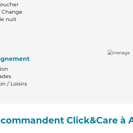
Coucher
 / Change
e nuit
agnement
ion
ades
n / Loisirs
recommandent Click&Care à 