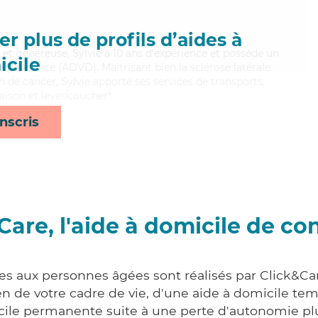
r plus de profils d’aides à
et généreuse, Sylvie a 10 ans d'expérience et possède un
cile
épendance (ADVD). Maitrisant bien la sclérose latérale
 de cancer, Sylvie apporte ses services de transports,
raison et lever/coucher*
nscris
Care, l'aide à domicile de co
ces aux personnes âgées sont réalisés par Click&Car
 de votre cadre de vie, d'une aide à domicile tem
cile permanente suite à une perte d'autonomie pl