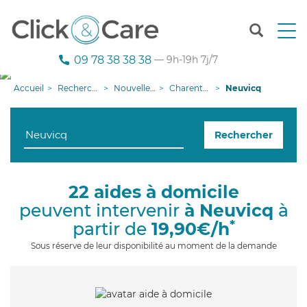
T
o
g
09 78 38 38 38
— 9h-19h 7j/7
g
l
Accueil
Recherche aide à domicile
Nouvelle-Aquitaine
Charente-Maritime
Neuvicq
e
n
a
Rechercher
v
i
g
a
22 aides à domicile
t
peuvent intervenir
à Neuvicq
à
i
o
*
partir de
19,90€/h
n
Sous réserve de leur disponibilité au moment de la demande