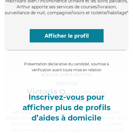
Maitrisant bien l'incontinence urinaire et les soins palliatifs,
Arthur apporte ses services de courses/livraison,
surveillance de nuit, compagnie/loisirs et toilette/habillage*
Afficher le profil
Présentation déclarative du candidat, soumise à
vérification avant toute mise en relation
SÉRIEUSE
Victoria Q.,
Montguyon
Inscrivez-vous pour
à 5km de chez Vous
afficher plus de profils
Altruiste
, chaleureuse et optimiste, Victoria a 23 ans
d’aides à domicile
d'expérience et possède un diplôme d'Etat d'infirmier (DEI).
Maitrisant bien la rémission de cancer et les accidents
vasculaires cérébraux, Victoria apporte ses services de