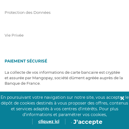
Protection des Données
Vie Privée
PAIEMENT SÉCURISÉ
La collecte de vos informations de carte bancaire est cryptée
et assurée par Mangopay, société dûment agréée auprès de la
Banque de France.
En poursuivant votre navigation sur notre site, vous acceptez le
✕
dépôt de cookies destinés à vous proposer des offres, contenus
et services adaptés à vos centres d’intérêts.
Pour plus
d’informations et paramétrer vos cookies,
J'accepte
cliquez ici
.
NOS PARTENAIRES