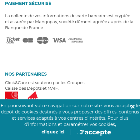
PAIEMENT SÉCURISÉ
La collecte de vos informations de carte bancaire est cryptée
et assurée par Mangopay, société dûment agréée auprès de la
Banque de France.
NOS PARTENAIRES
Click&Care est soutenu par les Groupes
Caisse des Dépôts et MAIF.
En poursuivant votre navigation sur notre site, vous acceptez le
✕
dépôt de cookies destinés à vous proposer des offres, contenus
et services adaptés à vos centres d’intérêts.
Pour plus
d’informations et paramétrer vos cookies,
EXPERTS À VOTRE ÉCOUTE
J'accepte
cliquez ici
.
Un besoin de recrutement ? Click&Care vous accompagne par