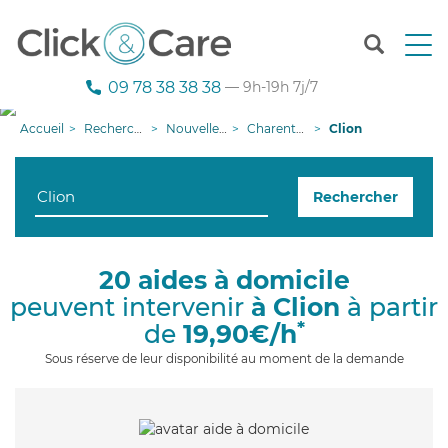
T
o
g
09 78 38 38 38
— 9h-19h 7j/7
g
l
Accueil
Recherche aide à domicile
Nouvelle-Aquitaine
Charente-Maritime
Clion
e
n
a
Rechercher
v
i
g
a
20 aides à domicile
t
peuvent intervenir
à Clion
à partir
i
o
*
de
19,90€/h
n
Sous réserve de leur disponibilité au moment de la demande