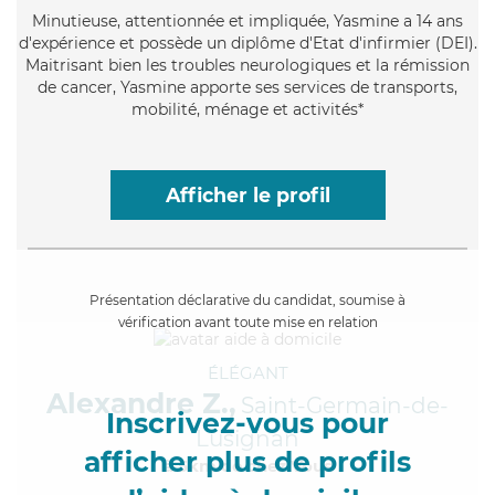
Minutieuse
, attentionnée et impliquée, Yasmine a 14 ans
d'expérience et possède un diplôme d'Etat d'infirmier (DEI).
Maitrisant bien les troubles neurologiques et la rémission
de cancer, Yasmine apporte ses services de transports,
mobilité, ménage et activités*
Afficher le profil
Présentation déclarative du candidat, soumise à
vérification avant toute mise en relation
ÉLÉGANT
Alexandre Z.,
Saint-Germain-de-
Inscrivez-vous pour
Lusignan
afficher plus de profils
à 5km de chez Vous