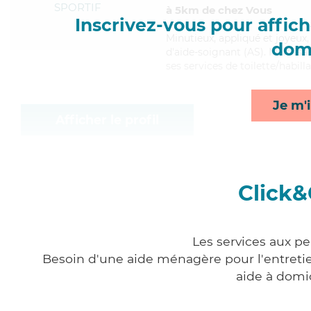
SPORTIF
à 5km de chez Vous
Inscrivez-vous pour affiche
Minutieux
, appliqué et joyeux
domi
d'aide-soignant (AS). Maitrisa
ses services de toilette/habill
Je m'i
Afficher le profil
Click&
Les services aux p
Besoin d'une aide ménagère pour l'entretien
aide à domi