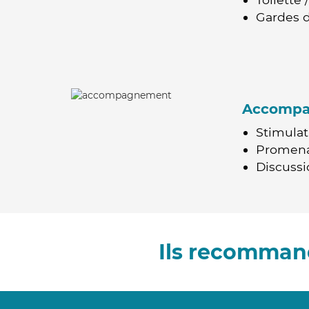
Gardes d
Accomp
Stimulat
Promen
Discussio
Ils recomman