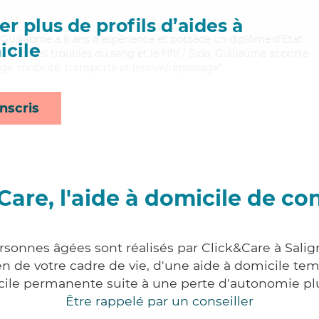
r plus de profils d’aides à
, Guillaume a 6 ans d'expérience et possède un diplôme d'Etat
cile
nt bien les troubles du sang et le HIV / Sida, Guillaume apporte
age, mobilité, transports et lessive/repassage*
nscris
Care, l'aide à domicile de co
ersonnes âgées sont réalisés par Click&Care à Sal
 de votre cadre de vie, d'une aide à domicile tem
cile permanente suite à une perte d'autonomie pl
Être rappelé par un conseiller