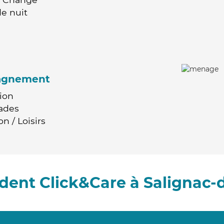
e nuit
agnement
ion
ades
n / Loisirs
dent Click&Care à Salignac