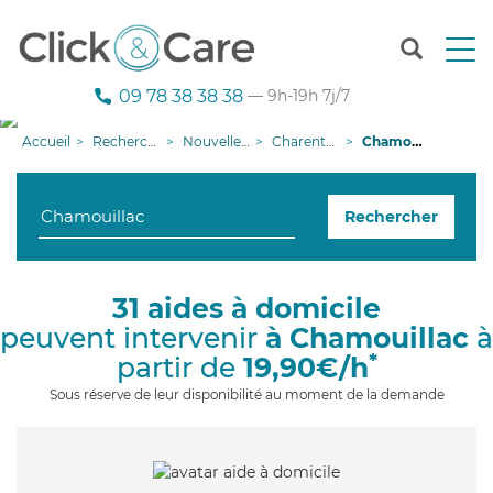
T
o
g
09 78 38 38 38
— 9h-19h 7j/7
g
l
Accueil
Recherche aide à domicile
Nouvelle-Aquitaine
Charente-Maritime
Chamouillac
e
n
a
Rechercher
v
i
g
a
31 aides à domicile
t
peuvent intervenir
à Chamouillac
à
i
o
*
partir de
19,90€/h
n
Sous réserve de leur disponibilité au moment de la demande