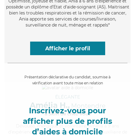
Optimiste
, joyeuse et fiable, Ania a 6 ans d'expérience et
possède un diplôme d'Etat d'aide-soignant (AS). Maitrisant
bien les troubles respiratoires et la rémission de cancer,
Ania apporte ses services de courses/livraison,
surveillance de nuit, ménage et rappels*
Afficher le profil
Présentation déclarative du candidat, soumise à
vérification avant toute mise en relation
ÉLÉGANTE
Amélia H.,
Montendre
Inscrivez-vous pour
à 5km de chez Vous
afficher plus de profils
Dévouée
, énergique et volontaire, Amélia a 9 ans
d’aides à domicile
d'expérience et possède un diplôme d'État d'Auxiliaire de