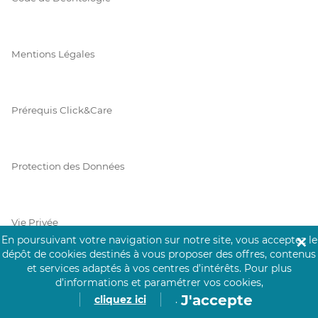
Mentions Légales
Prérequis Click&Care
Protection des Données
Vie Privée
En poursuivant votre navigation sur notre site, vous acceptez le
✕
dépôt de cookies destinés à vous proposer des offres, contenus
et services adaptés à vos centres d’intérêts.
Pour plus
d’informations et paramétrer vos cookies,
PAIEMENT SÉCURISÉ
J'accepte
cliquez ici
.
La collecte de vos informations de carte bancaire est cryptée