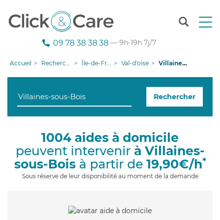
T
o
g
09 78 38 38 38
— 9h-19h 7j/7
g
l
Accueil
Recherche aide à domicile
Île-de-France
Val-d'oise
Villaines-sous-Bois
e
n
a
Rechercher
v
i
g
a
1004 aides à domicile
t
peuvent intervenir
à Villaines-
i
o
*
sous-Bois
à partir de
19,90€/h
n
Sous réserve de leur disponibilité au moment de la demande