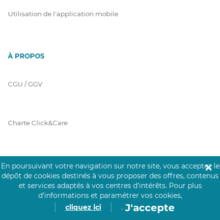
Utilisation de l'application mobile
À PROPOS
CGU / GGV
Charte Click&Care
Code de Déontologie
En poursuivant votre navigation sur notre site, vous acceptez le
✕
dépôt de cookies destinés à vous proposer des offres, contenus
et services adaptés à vos centres d’intérêts.
Pour plus
d’informations et paramétrer vos cookies,
Mentions Légales
J'accepte
cliquez ici
.