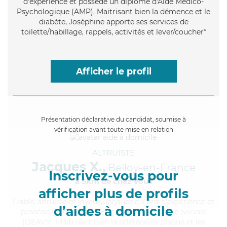
d'expérience et possède un diplôme d'Aide Médico-
Psychologique (AMP). Maitrisant bien la démence et le
diabète, Joséphine apporte ses services de
toilette/habillage, rappels, activités et lever/coucher*
Afficher le profil
Présentation déclarative du candidat, soumise à
vérification avant toute mise en relation
ALTRUISTE
Jacques X.,
Belloy-en-France
Inscrivez-vous pour
à 5km de chez Vous
afficher plus de profils
Fiable
, altruiste et joyeux, Jacques a 7 ans d'expérience et
d’aides à domicile
possède un diplôme d'État d'Auxiliaire de Vie Sociale
(DEAVS). Maitrisant bien la sclérose en plaque et les