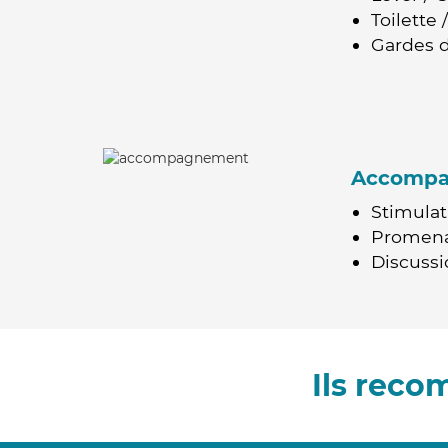
Toilette
Gardes d
Accomp
Stimulat
Promen
Discussio
Ils rec