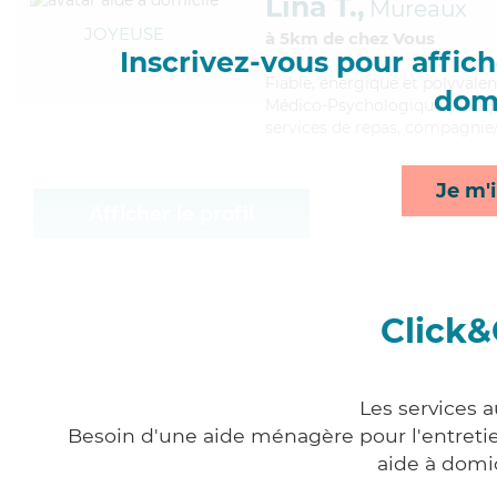
Lina T.,
Mureaux
JOYEUSE
à 5km de chez Vous
Inscrivez-vous pour affiche
Fiable
, énergique et polyvalen
domi
Médico-Psychologique (AMP). M
services de repas, compagnie/l
Je m'i
Afficher le profil
Click&
Les services 
Besoin d'une aide ménagère pour l'entretien
aide à domi