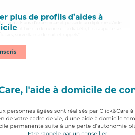
r plus de profils d’aides à
te, Lina a 6 ans d'expérience et possède un diplôme d'Aide
cile
aitrisant bien la démence et le diabète, Lina apporte ses
oisirs, surveillance de nuit et rappels*
nscris
Care, l'aide à domicile de co
aux personnes âgées sont réalisés par Click&Care à
 de votre cadre de vie, d'une aide à domicile tem
cile permanente suite à une perte d'autonomie pl
Être rappelé par un conseiller