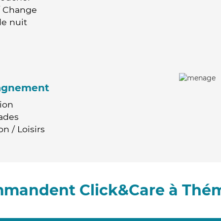
 / Change
e nuit
agnement
ion
ades
n / Loisirs
ommandent Click&Care à Thém