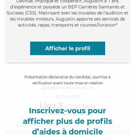
Dévoué
, impliqué et coopératif, Augustin a 7 ans
d'expérience et possède un BEP Carrières Sanitaires et
Sociales (CSS). Maitrisant bien les troubles de l'audition et
les troubles moteurs, Augustin apporte ses services de
activités, repas, transports et courses/livraison*
Afficher le profil
Présentation déclarative du candidat, soumise à
vérification avant toute mise en relation
ALTRUISTE
Lina X.,
Mureaux
Inscrivez-vous pour
à 5km de chez Vous
afficher plus de profils
Attentionnée
, humaine et impliquée, Lina a 10 ans
d’aides à domicile
d'expérience et possède un diplôme d'Etat d'infirmier (DEI).