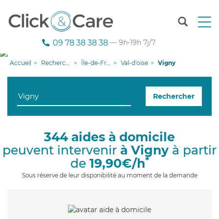
T
o
g
09 78 38 38 38
— 9h-19h 7j/7
g
l
Accueil
Recherche aide à domicile
Île-de-France
Val-d'oise
Vigny
e
n
a
Rechercher
v
i
g
a
344 aides à domicile
t
peuvent intervenir
à Vigny
à partir
i
o
*
de
19,90€/h
n
Sous réserve de leur disponibilité au moment de la demande