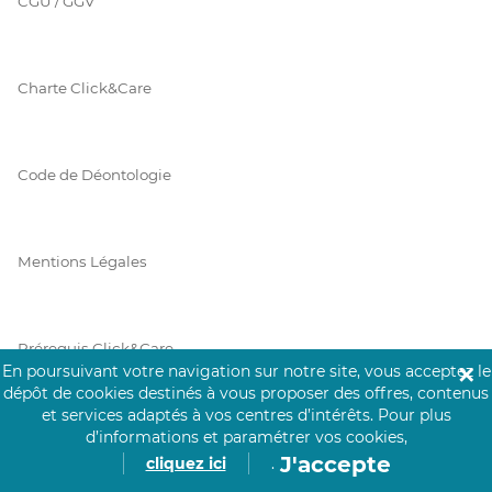
CGU / GGV
Charte Click&Care
Code de Déontologie
Mentions Légales
Prérequis Click&Care
En poursuivant votre navigation sur notre site, vous acceptez le
✕
dépôt de cookies destinés à vous proposer des offres, contenus
et services adaptés à vos centres d’intérêts.
Pour plus
Protection des Données
d’informations et paramétrer vos cookies,
J'accepte
cliquez ici
.