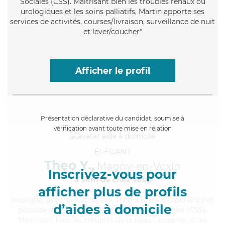
Sociales (CSS). Maitrisant bien les troubles rénaux ou
urologiques et les soins palliatifs, Martin apporte ses
services de activités, courses/livraison, surveillance de nuit
et lever/coucher*
Afficher le profil
Présentation déclarative du candidat, soumise à
vérification avant toute mise en relation
ÉLÉGANT
Theo Y.,
Magny-en-Vexin
Inscrivez-vous pour
à 5km de chez Vous
afficher plus de profils
Impliqué
, généreux et joyeux, Theo a 6 ans d'expérience et
d’aides à domicile
possède un BEP Carrières Sanitaires et Sociales (CSS).
Maitrisant bien les troubles de la peau / escarres et les