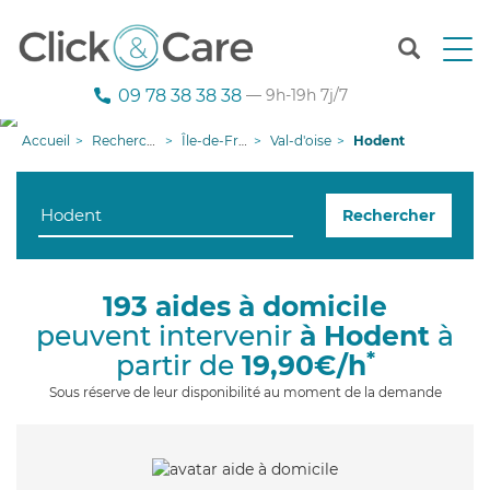
T
o
g
09 78 38 38 38
— 9h-19h 7j/7
g
l
Accueil
Recherche aide à domicile
Île-de-France
Val-d'oise
Hodent
e
n
a
Rechercher
v
i
g
a
193 aides à domicile
t
peuvent intervenir
à Hodent
à
i
o
*
partir de
19,90€/h
n
Sous réserve de leur disponibilité au moment de la demande