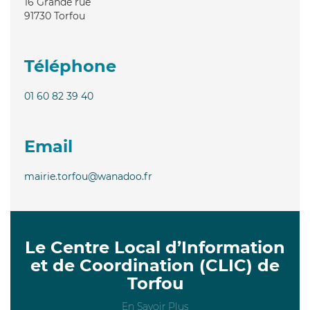
16 Grande rue
91730
Torfou
Téléphone
01 60 82 39 40
Email
mairie.torfou@wanadoo.fr
Le Centre Local d’Information
et de Coordination (CLIC) de
Torfou
En Savoir Plus