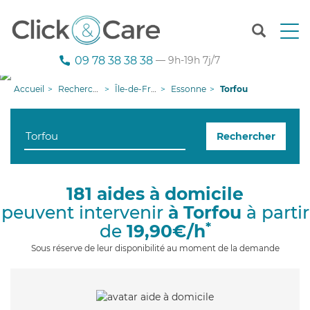
T
o
g
09 78 38 38 38
— 9h-19h 7j/7
g
l
Accueil
Recherche aide à domicile
Île-de-France
Essonne
Torfou
e
n
a
Rechercher
v
i
g
a
181 aides à domicile
t
peuvent intervenir
à Torfou
à partir
i
o
*
de
19,90€/h
n
Sous réserve de leur disponibilité au moment de la demande