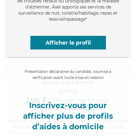
les troubles rénaux ou urologiques et la maladie
d'alzheimer, Axel apporte ses services de
surveillance de nuit, toilette/habillage, repas et
lessive/repassage*
Afficher le profil
Présentation déclarative du candidat, soumise à
vérification avant toute mise en relation
JOYEUX
Luc F.,
Plourin-lès-Morlaix
Inscrivez-vous pour
à 5km de chez Vous
afficher plus de profils
Impliqué
, altruiste et efficace, Luc a 4 ans d'expérience et
d’aides à domicile
possède un diplôme d'État d'Auxiliaire de Vie Sociale
(DEAVS). Maitrisant bien le diabète et les soins médicaux à