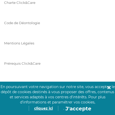
Charte Click&Care
Code de Déontologie
Mentions Légales
Prérequis Click&Care
Protection des Données
En poursuivant votre navigation sur notre site, vous acceptez le
✕
dépôt de cookies destinés à vous proposer des offres, contenus
et services adaptés à vos centres d’intérêts.
Pour plus
d’informations et paramétrer vos cookies,
Vie Privée
J'accepte
cliquez ici
.