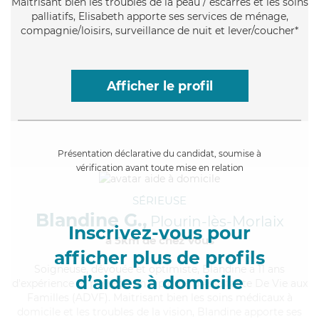
Maitrisant bien les troubles de la peau / escarres et les soins
palliatifs, Elisabeth apporte ses services de ménage,
compagnie/loisirs, surveillance de nuit et lever/coucher*
Afficher le profil
Présentation déclarative du candidat, soumise à
vérification avant toute mise en relation
SÉRIEUSE
Blandine G.,
Plourin-lès-Morlaix
Inscrivez-vous pour
à 5km de chez Vous
afficher plus de profils
Soigneuse
, dévouée et optimiste, Blandine a 11 ans
d’aides à domicile
d'expérience et possède un diplôme d'Assistante De Vie aux
Familles (ADVF). Maitrisant bien les soins médicaux à
domicile et les troubles de la vision, Blandine apporte ses