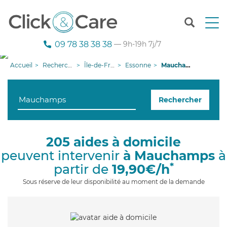
T
o
g
09 78 38 38 38
— 9h-19h 7j/7
g
l
Accueil
Recherche aide à domicile
Île-de-France
Essonne
Mauchamps
e
n
a
Rechercher
v
i
g
a
205 aides à domicile
t
peuvent intervenir
à Mauchamps
à
i
o
*
partir de
19,90€/h
n
Sous réserve de leur disponibilité au moment de la demande