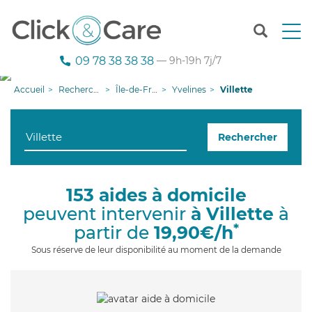
T
o
g
09 78 38 38 38
— 9h-19h 7j/7
g
l
Accueil
Recherche aide à domicile
Île-de-France
Yvelines
Villette
e
n
a
Rechercher
v
i
g
a
153 aides à domicile
t
peuvent intervenir
à Villette
à
i
o
*
partir de
19,90€/h
n
Sous réserve de leur disponibilité au moment de la demande