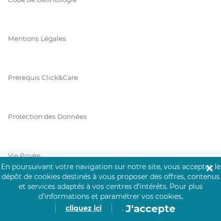
Mentions Légales
Prérequis Click&Care
Protection des Données
Vie Privée
En poursuivant votre navigation sur notre site, vous acceptez le
✕
dépôt de cookies destinés à vous proposer des offres, contenus
et services adaptés à vos centres d’intérêts.
Pour plus
d’informations et paramétrer vos cookies,
PAIEMENT SÉCURISÉ
J'accepte
cliquez ici
.
La collecte de vos informations de carte bancaire est cryptée