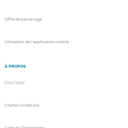
Offre de parrainage
Utilisation de l'application mobile
À PROPOS
CGU / GGV
Charte Click&Care
Code de Déontologie