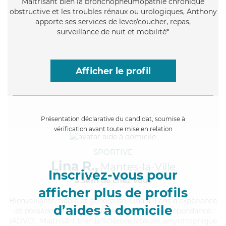
Maitrisant bien la bronchopneumopathie chronique
obstructive et les troubles rénaux ou urologiques, Anthony
apporte ses services de lever/coucher, repas,
surveillance de nuit et mobilité*
Afficher le profil
Présentation déclarative du candidat, soumise à
vérification avant toute mise en relation
SPORTIVE
Lina R.,
Mantes-la-Ville
Inscrivez-vous pour
à 5km de chez Vous
afficher plus de profils
Bienveillante
, fiable et généreuse, Lina a 9 ans d'expérience
d’aides à domicile
et possède un diplôme d'Assistante De Vie Dépendance
(ADVD). Maitrisant bien la sclérose latérale amyotrophique