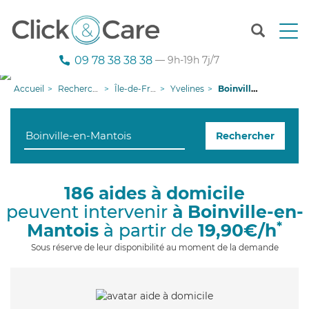
T
o
g
09 78 38 38 38
— 9h-19h 7j/7
g
l
Accueil
Recherche aide à domicile
Île-de-France
Yvelines
Boinville-en-Mantois
e
n
a
Rechercher
v
i
g
a
186 aides à domicile
t
peuvent intervenir
à Boinville-en-
i
o
*
Mantois
à partir de
19,90€/h
n
Sous réserve de leur disponibilité au moment de la demande