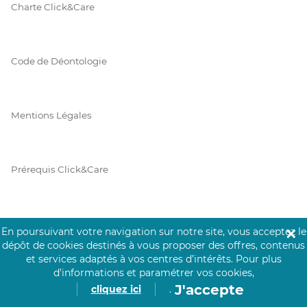
Charte Click&Care
Code de Déontologie
Mentions Légales
Prérequis Click&Care
Protection des Données
En poursuivant votre navigation sur notre site, vous acceptez le
✕
dépôt de cookies destinés à vous proposer des offres, contenus
et services adaptés à vos centres d’intérêts.
Pour plus
d’informations et paramétrer vos cookies,
Vie Privée
J'accepte
cliquez ici
.