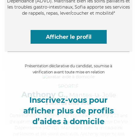
Dépendance (ADVD). Maitrisant bien les soins palliatifs et
les troubles gastro-intestinaux, Sofia apporte ses services
de rappels, repas, lever/coucher et mobilité*
Afficher le profil
Présentation déclarative du candidat, soumise à
vérification avant toute mise en relation
SPORTIF
Anthony G.,
Mantes-la-Jolie
Inscrivez-vous pour
à 5km de chez Vous
afficher plus de profils
Communicatif
, optimiste et appliqué, Anthony a 23 ans
d’aides à domicile
d'expérience et possède un diplôme d'Assistante De Vie
Dépendance (ADVD). Maitrisant bien la maladie de
parkinson et les soins palliatifs, Anthony apporte ses