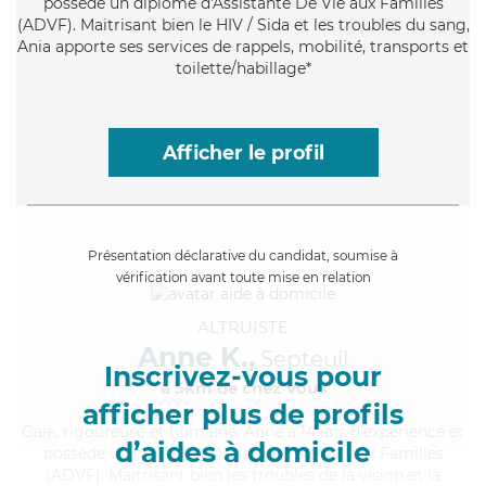
possède un diplôme d'Assistante De Vie aux Familles
(ADVF). Maitrisant bien le HIV / Sida et les troubles du sang,
Ania apporte ses services de rappels, mobilité, transports et
toilette/habillage*
Afficher le profil
Présentation déclarative du candidat, soumise à
vérification avant toute mise en relation
ALTRUISTE
Anne K.,
Septeuil
Inscrivez-vous pour
à 5km de chez Vous
afficher plus de profils
Gaie
, rigoureuse et humaine, Anne a 14 ans d'expérience et
d’aides à domicile
possède un diplôme d'Assistante De Vie aux Familles
(ADVF). Maitrisant bien les troubles de la vision et la