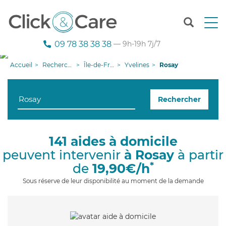
T
o
g
09 78 38 38 38
— 9h-19h 7j/7
g
l
Accueil
Recherche aide à domicile
Île-de-France
Yvelines
Rosay
e
n
a
Rechercher
v
i
g
a
141 aides à domicile
t
peuvent intervenir
à Rosay
à partir
i
o
*
de
19,90€/h
n
Sous réserve de leur disponibilité au moment de la demande