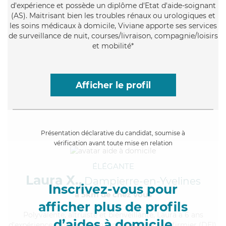
d'expérience et possède un diplôme d'Etat d'aide-soignant
(AS). Maitrisant bien les troubles rénaux ou urologiques et
les soins médicaux à domicile, Viviane apporte ses services
de surveillance de nuit, courses/livraison, compagnie/loisirs
et mobilité*
Afficher le profil
Présentation déclarative du candidat, soumise à
vérification avant toute mise en relation
ÉLÉGANTE
Laura X.,
Dampierre-en-Yvelines
Inscrivez-vous pour
à 5km de chez Vous
afficher plus de profils
Polyvalente
, altruiste et bienveillante, Laura a 6 ans
d’aides à domicile
d'expérience et possède un diplôme d'Etat d'infirmier (DEI).