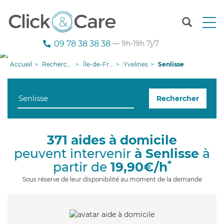
T
o
g
09 78 38 38 38
— 9h-19h 7j/7
g
l
Accueil
Recherche aide à domicile
Île-de-France
Yvelines
Senlisse
e
n
a
Rechercher
v
i
g
a
371 aides à domicile
t
peuvent intervenir
à Senlisse
à
i
o
*
partir de
19,90€/h
n
Sous réserve de leur disponibilité au moment de la demande