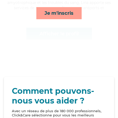
amyotrophique et les troubles du sang, Lina apporte ses
services de repas, courses/livraison, transports et
Je m'inscris
lessive/repassage*
Afficher le profil
Comment pouvons-
nous vous aider ?
Avec un réseau de plus de 180 000 professionnels,
Click&Care sélectionne pour vous les meilleurs