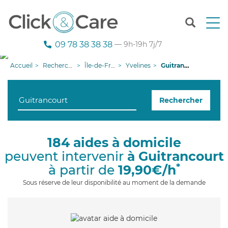
T
o
g
09 78 38 38 38
— 9h-19h 7j/7
g
l
Accueil
Recherche aide à domicile
Île-de-France
Yvelines
Guitrancourt
e
n
a
Rechercher
v
i
g
a
184 aides à domicile
t
peuvent intervenir
à Guitrancourt
i
o
*
à partir de
19,90€/h
n
Sous réserve de leur disponibilité au moment de la demande