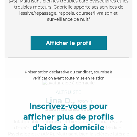
(AS). Maitrisant bien les troubles cardiovasculaires et les
troubles moteurs, Gabrielle apporte ses services de
lessive/repassage, rappels, courses/livraison et
surveillance de nuit*
Afficher le profil
Présentation déclarative du candidat, soumise à
vérification avant toute mise en relation
ALTRUISTE
Lina D.,
Issou
Inscrivez-vous pour
à 5km de chez Vous
afficher plus de profils
Infatiguable
, optimiste et bienveillante, Lina a 5 ans
d’aides à domicile
d'expérience et possède un diplôme d'Aide Médico-
Psychologique (AMP). Maitrisant bien la sclérose latérale