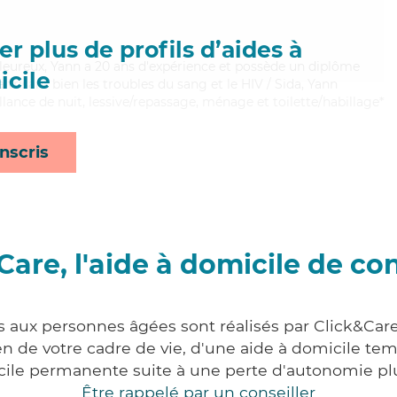
r plus de profils d’aides à
aleureux, Yann a 20 ans d'expérience et possède un diplôme
cile
itrisant bien les troubles du sang et le HIV / Sida, Yann
llance de nuit, lessive/repassage, ménage et toilette/habillage*
nscris
Care, l'aide à domicile de co
es aux personnes âgées sont réalisés par Click&Car
 de votre cadre de vie, d'une aide à domicile tem
cile permanente suite à une perte d'autonomie pl
Être rappelé par un conseiller