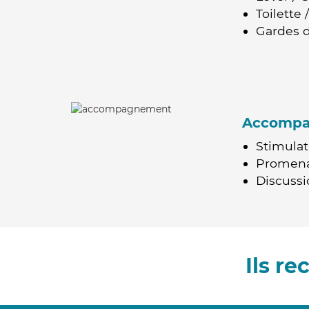
Toilette
Gardes d
Accomp
Stimulat
Promen
Discussio
Ils r