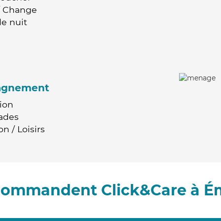
 / Change
e nuit
agnement
ion
ades
n / Loisirs
ecommandent Click&Care à 