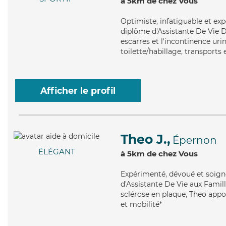
à 5km de chez Vous
Optimiste
, infatiguable et e
diplôme d'Assistante De Vie D
escarres et l'incontinence uri
toilette/habillage, transports 
Afficher le profil
Theo J.,
Épernon
ÉLÉGANT
à 5km de chez Vous
Expérimenté
, dévoué et soig
d'Assistante De Vie aux Famille
sclérose en plaque, Theo appor
et mobilité*