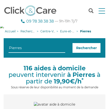
T
o
g
09 78 38 38 38
— 9h-19h 7j/7
g
l
Accueil
Recherche aide à domicile
Centre-Val de Loire
Eure-et-Loir
Pierres
e
n
a
Rechercher
v
i
g
a
116 aides à domicile
t
peuvent intervenir
à Pierres
à
i
o
*
partir de
19,90€/h
n
Sous réserve de leur disponibilité au moment de la demande