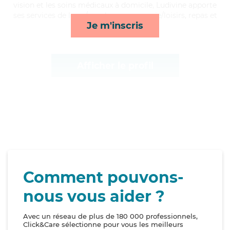
vision et les soins médicaux à domicile, Ludivine apporte
ses services de lever/coucher, compagnie/loisirs, repas et
Je m'inscris
toilette/habillage*
Afficher le profil
Comment pouvons-
nous vous aider ?
Avec un réseau de plus de 180 000 professionnels,
Click&Care sélectionne pour vous les meilleurs