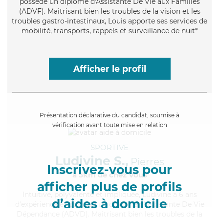
possède un diplôme d'Assistante De Vie aux Familles
(ADVF). Maitrisant bien les troubles de la vision et les
troubles gastro-intestinaux, Louis apporte ses services de
mobilité, transports, rappels et surveillance de nuit*
Afficher le profil
Présentation déclarative du candidat, soumise à
vérification avant toute mise en relation
SPORTIVE
Ludivine S.,
Pierres
Inscrivez-vous pour
à 5km de chez Vous
afficher plus de profils
Intuitive
, polyvalente et impliquée, Ludivine a 6 ans
d’aides à domicile
d'expérience et possède un diplôme d'Assistante De Vie
Dépendance (ADVD). Maitrisant bien les troubles de la