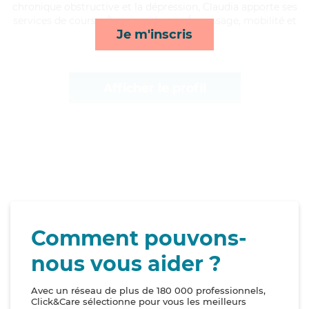
chronique obstructive et la dépression, Claudia apporte ses
services de courses/livraison, lessive/repassage, mobilité et
Je m'inscris
toilette/habillage*
Afficher le profil
Comment pouvons-
nous vous aider ?
Avec un réseau de plus de 180 000 professionnels,
Click&Care sélectionne pour vous les meilleurs