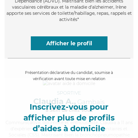
Dépendance (ADVD). Maitrisant bien les accidents
vasculaires cérébraux et la maladie d'alzheimer, Irène
apporte ses services de toilette/habillage, repas, rappels et
activités*
Afficher le profil
Présentation déclarative du candidat, soumise à
vérification avant toute mise en relation
SPORTIVE
Claudia A.,
Gambais
Inscrivez-vous pour
à 5km de chez Vous
afficher plus de profils
Communicative
, optimiste et enthousiaste, Claudia a 11 ans
d’aides à domicile
d'expérience et possède un BEP Carrières Sanitaires et
Sociales (CSS). Maitrisant bien la bronchopneumopathie