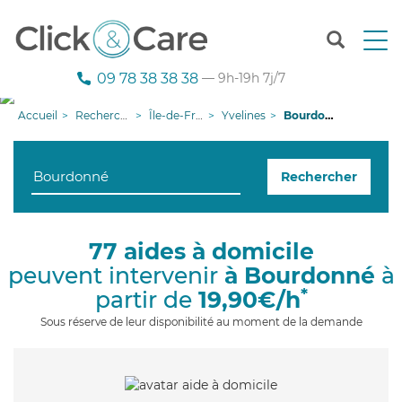
T
o
g
09 78 38 38 38
— 9h-19h 7j/7
g
l
Accueil
Recherche aide à domicile
Île-de-France
Yvelines
Bourdonné
e
n
a
Rechercher
v
i
g
a
77 aides à domicile
t
peuvent intervenir
à Bourdonné
à
i
o
*
partir de
19,90€/h
n
Sous réserve de leur disponibilité au moment de la demande