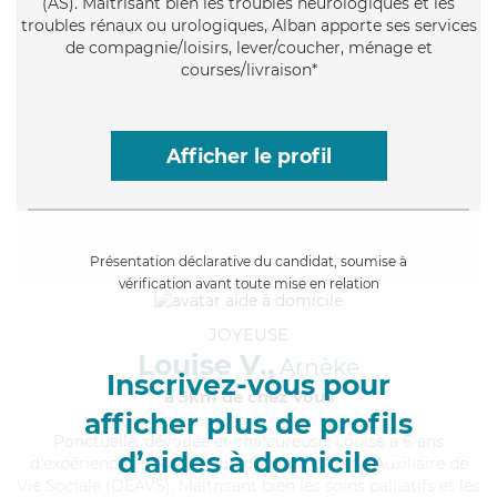
(AS). Maitrisant bien les troubles neurologiques et les
troubles rénaux ou urologiques, Alban apporte ses services
de compagnie/loisirs, lever/coucher, ménage et
courses/livraison*
Afficher le profil
Présentation déclarative du candidat, soumise à
vérification avant toute mise en relation
JOYEUSE
Louise V.,
Arnèke
Inscrivez-vous pour
à 5km de chez Vous
afficher plus de profils
Ponctuelle
, dévouée et chaleureuse, Louise a 6 ans
d’aides à domicile
d'expérience et possède un diplôme d'État d'Auxiliaire de
Vie Sociale (DEAVS). Maitrisant bien les soins palliatifs et les