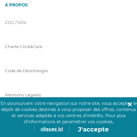
À PROPOS
CGU / GGV
Charte Click&Care
Code de Déontologie
Mentions Légales
En poursuivant votre navigation sur notre site, vous acceptez le
✕
dépôt de cookies destinés à vous proposer des offres, contenus
et services adaptés à vos centres d’intérêts.
Pour plus
Prérequis Click&Care
d’informations et paramétrer vos cookies,
J'accepte
cliquez ici
.