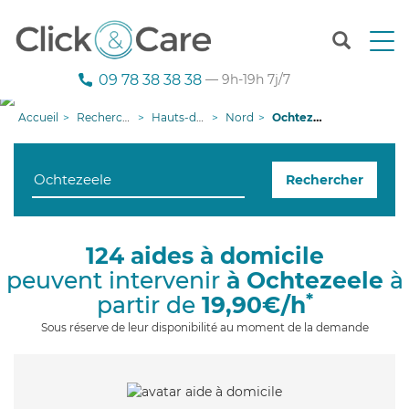
T
o
g
09 78 38 38 38
— 9h-19h 7j/7
g
l
Accueil
Recherche aide à domicile
Hauts-de-France
Nord
Ochtezeele
e
n
a
Rechercher
v
i
g
a
124 aides à domicile
t
peuvent intervenir
à Ochtezeele
à
i
o
*
partir de
19,90€/h
n
Sous réserve de leur disponibilité au moment de la demande