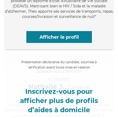
possède un diplôme d'État d'Auxiliaire de Vie Sociale
(DEAVS). Maitrisant bien le HIV / Sida et la maladie
d'alzheimer, Theo apporte ses services de transports, repas,
courses/livraison et surveillance de nuit*
Afficher le profil
Présentation déclarative du candidat, soumise à
vérification avant toute mise en relation
ALTRUISTE
Nathalie J.,
Cambrai
Inscrivez-vous pour
à 5km de chez Vous
afficher plus de profils
Dynamique
, chaleureuse et humaine, Nathalie a 23 ans
d’aides à domicile
d'expérience et possède un diplôme d'Assistante De Vie aux
Familles (ADVF). Maitrisant bien le HIV / Sida et la