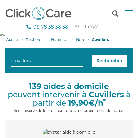
T
o
g
09 78 38 38 38
— 9h-19h 7j/7
g
l
Accueil
Recherche aide à domicile
Hauts-de-France
Nord
Cuvillers
e
n
a
Rechercher
v
i
g
a
139 aides à domicile
t
peuvent intervenir
à Cuvillers
à
i
o
*
partir de
19,90€/h
n
Sous réserve de leur disponibilité au moment de la demande