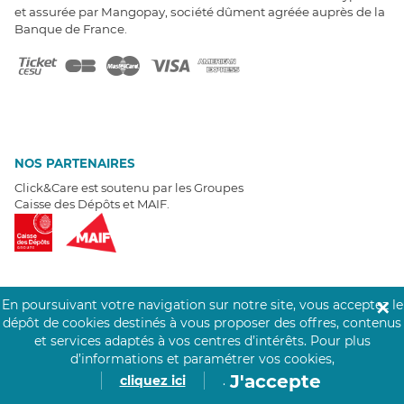
et assurée par Mangopay, société dûment agréée auprès de la
Banque de France.
NOS PARTENAIRES
Click&Care est soutenu par les Groupes
Caisse des Dépôts et MAIF.
En poursuivant votre navigation sur notre site, vous acceptez le
✕
EXPERTS À VOTRE ÉCOUTE
dépôt de cookies destinés à vous proposer des offres, contenus
Un besoin de recrutement ? Click&Care vous accompagne par
et services adaptés à vos centres d’intérêts.
Pour plus
téléphone 7/7
.
d’informations et paramétrer vos cookies,
Être rappelé aujourd'hui
J'accepte
cliquez ici
.