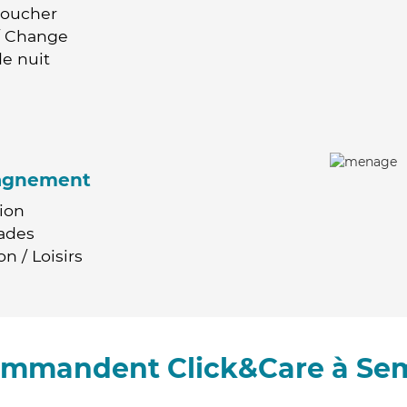
Coucher
 / Change
e nuit
agnement
ion
ades
n / Loisirs
commandent Click&Care à Se