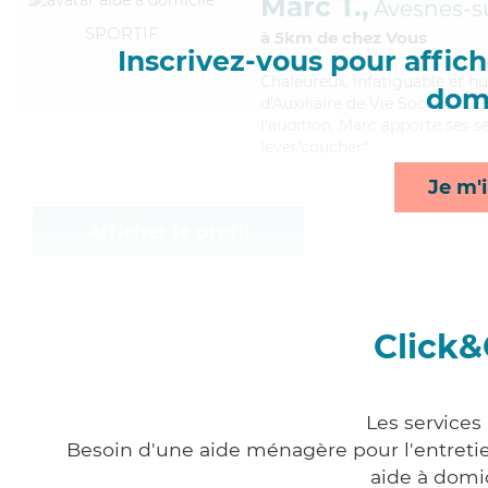
Marc T.,
Avesnes-s
SPORTIF
à 5km de chez Vous
Inscrivez-vous pour affiche
Chaleureux
, infatiguable et 
domi
d'Auxiliaire de Vie Sociale (DE
l'audition, Marc apporte ses se
lever/coucher*
Je m'i
Afficher le profil
Click&
Les services
Besoin d'une aide ménagère pour l'entretien
aide à domi