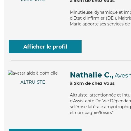
à 5km de chez Vous
Minutieuse
, dynamique et imp
d'Etat d'infirmier (DEI). Maitr
Marie apporte ses services de 
Afficher le profil
Nathalie C.,
Avesn
ALTRUISTE
à 5km de chez Vous
Altruiste
, attentionnée et int
d'Assistante De Vie Dépendanc
sclérose latérale amyotrophiqu
et compagnie/loisirs*