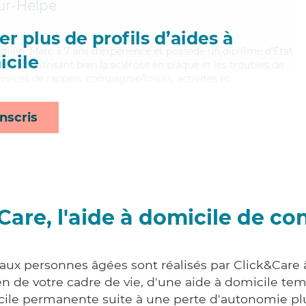
ur-Helpe
r plus de profils d’aides à
humain, Marc a 7 ans d'expérience et possède un diplôme d'État
cile
AVS). Maitrisant bien la sclérose en plaque et les troubles de
rvices de rappels, compagnie/loisirs, activités et
nscris
Care, l'aide à domicile de co
 aux personnes âgées sont réalisés par Click&Care
 de votre cadre de vie, d'une aide à domicile tem
cile permanente suite à une perte d'autonomie pl