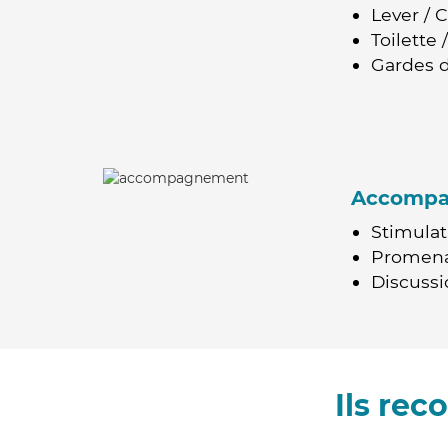
Lever / 
Toilette
Gardes d
Accomp
Stimulat
Promen
Discussio
Ils re