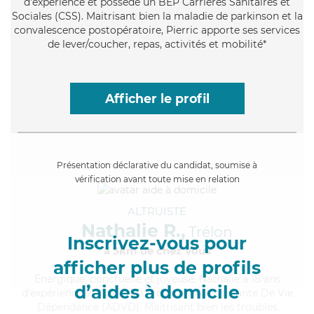
d'expérience et possède un BEP Carrières Sanitaires et
Sociales (CSS). Maitrisant bien la maladie de parkinson et la
convalescence postopératoire, Pierric apporte ses services
de lever/coucher, repas, activités et mobilité*
Afficher le profil
Présentation déclarative du candidat, soumise à
vérification avant toute mise en relation
ALTRUISTE
Nathalie R.,
Trélon
Inscrivez-vous pour
à 5km de chez Vous
afficher plus de profils
Énergique
, ponctuelle et joyeuse, Nathalie a 18 ans
d’aides à domicile
d'expérience et possède un diplôme d'Assistante De Vie
Dépendance (ADVD). Maitrisant bien les troubles