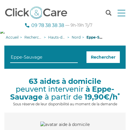
T
o
g
09 78 38 38 38
— 9h-19h 7j/7
g
l
Accueil
Recherche aide à domicile
Hauts-de-France
Nord
Eppe-Sauvage
e
n
a
Rechercher
v
i
g
a
63 aides à domicile
t
peuvent intervenir
à Eppe-
i
o
*
Sauvage
à partir de
19,90€/h
n
Sous réserve de leur disponibilité au moment de la demande