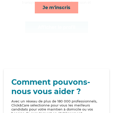
transports, rappels, courses/livraison et
Je m'inscris
surveillance de nuit*
Afficher le profil
Comment pouvons-
nous vous aider ?
Avec un réseau de plus de 180 000 professionnels,
Click&Care sélectionne pour vous les meilleurs
candidats pour votre maintien à domicile ou vos