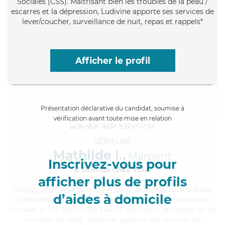
Sociales (CSS). Maitrisant bien les troubles de la peau /
escarres et la dépression, Ludivine apporte ses services de
lever/coucher, surveillance de nuit, repas et rappels*
Afficher le profil
Présentation déclarative du candidat, soumise à
vérification avant toute mise en relation
SÉRIEUSE
Mathilde I.,
Marpent
Inscrivez-vous pour
à 5km de chez Vous
afficher plus de profils
Infatiguable
, attentionnée et soigneuse, Mathilde a 9 ans
d’aides à domicile
d'expérience et possède un BEP Carrières Sanitaires et
Sociales (CSS). Maitrisant bien la rémission de cancer et les
troubles du sang, Mathilde apporte ses services de