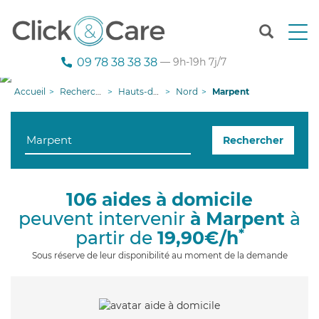
T
o
g
09 78 38 38 38
— 9h-19h 7j/7
g
l
Accueil
Recherche aide à domicile
Hauts-de-France
Nord
Marpent
e
n
a
Rechercher
v
i
g
a
106 aides à domicile
t
peuvent intervenir
à Marpent
à
i
o
*
partir de
19,90€/h
n
Sous réserve de leur disponibilité au moment de la demande