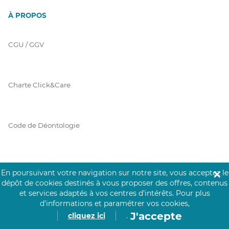
À PROPOS
CGU / GGV
Charte Click&Care
Code de Déontologie
Mentions Légales
En poursuivant votre navigation sur notre site, vous acceptez le
✕
dépôt de cookies destinés à vous proposer des offres, contenus
et services adaptés à vos centres d’intérêts.
Pour plus
d’informations et paramétrer vos cookies,
Prérequis Click&Care
J'accepte
cliquez ici
.