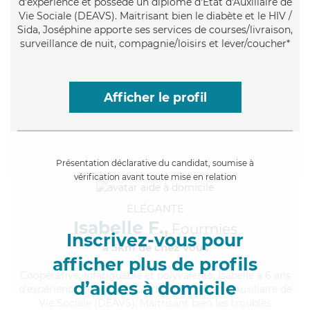
d'expérience et possède un diplôme d'État d'Auxiliaire de
Vie Sociale (DEAVS). Maitrisant bien le diabète et le HIV /
Sida, Joséphine apporte ses services de courses/livraison,
surveillance de nuit, compagnie/loisirs et lever/coucher*
Afficher le profil
Présentation déclarative du candidat, soumise à
vérification avant toute mise en relation
ÉLÉGANTE
Isabelle F.,
Fourmies
Inscrivez-vous pour
à 5km de chez Vous
afficher plus de profils
Coopérative
, infatiguable et polyvalente, Isabelle a 6 ans
d’aides à domicile
d'expérience et possède un diplôme d'État d'Auxiliaire de
Vie Sociale (DEAVS). Maitrisant bien les troubles