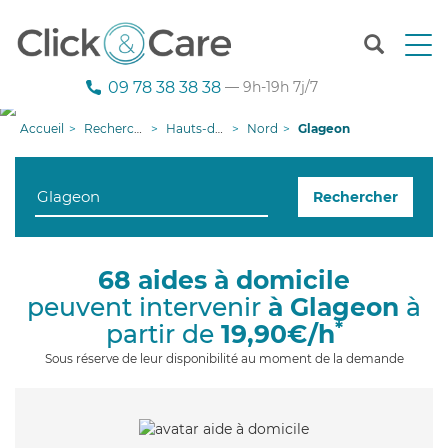
T
o
g
09 78 38 38 38
— 9h-19h 7j/7
g
l
Accueil
Recherche aide à domicile
Hauts-de-France
Nord
Glageon
e
n
a
Rechercher
v
i
g
a
68 aides à domicile
t
peuvent intervenir
à Glageon
à
i
o
*
partir de
19,90€/h
n
Sous réserve de leur disponibilité au moment de la demande