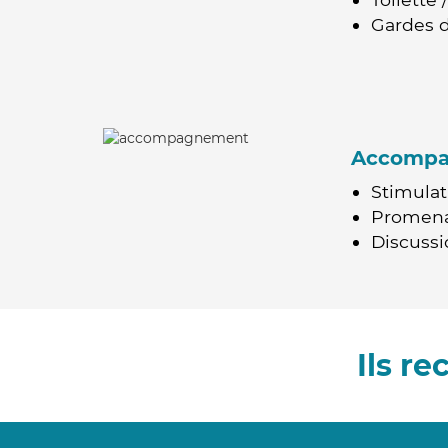
Gardes d
Accomp
Stimulat
Promen
Discussio
Ils r