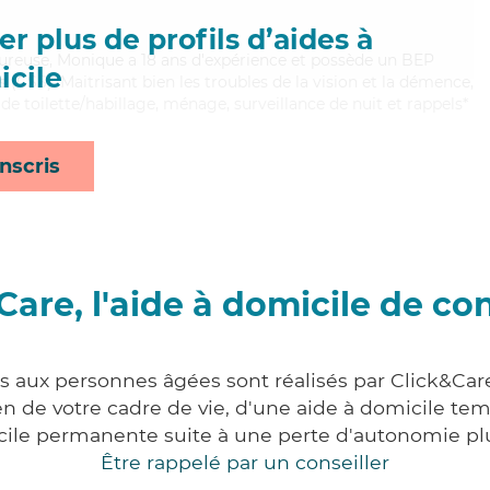
r plus de profils d’aides à
aleureuse, Monique a 18 ans d'expérience et possède un BEP
cile
s (CSS). Maitrisant bien les troubles de la vision et la démence,
e toilette/habillage, ménage, surveillance de nuit et rappels*
nscris
Care, l'aide à domicile de co
es aux personnes âgées sont réalisés par Click&Care
 de votre cadre de vie, d'une aide à domicile tem
cile permanente suite à une perte d'autonomie pl
Être rappelé par un conseiller