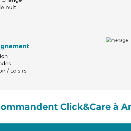
e nuit
agnement
ion
ades
n / Loisirs
ecommandent Click&Care à A