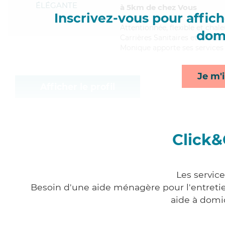
ÉLÉGANTE
à 5km de chez Vous
Inscrivez-vous pour affiche
Attentionnée
, flexible et ch
domi
Carrières Sanitaires et Sociale
Monique apporte ses services d
Je m'i
Afficher le profil
Click&
Les servic
Besoin d'une aide ménagère pour l'entretien
aide à domi