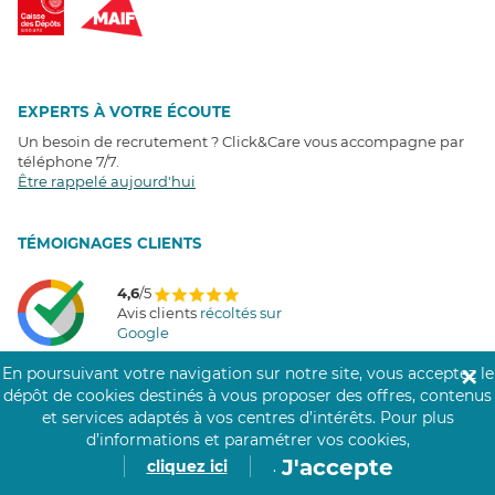
EXPERTS À VOTRE ÉCOUTE
Un besoin de recrutement ? Click&Care vous accompagne par
téléphone 7/7
.
Être rappelé aujourd'hui
T
É
MOIGNAGES CLIENTS
4,6
/5
Avis clients
récoltés sur
Google
En poursuivant votre navigation sur notre site, vous acceptez le
✕
dépôt de cookies destinés à vous proposer des offres, contenus
et services adaptés à vos centres d’intérêts.
Pour plus
COMMUNAUTÉ CLICK&CARE
d’informations et paramétrer vos cookies,
J'accepte
cliquez ici
.