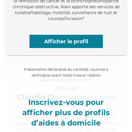
la rémission de cancer et la bronchopneumopathie
chronique obstructive, Alain apporte ses services de
toilette/habillage, mobilité, surveillance de nuit et
courses/livraison*
Afficher le profil
Présentation déclarative du candidat, soumise à
vérification avant toute mise en relation
SÉRIEUSE
Claudia O.,
Châtillon-sur-Indre
Inscrivez-vous pour
à 5km de chez Vous
afficher plus de profils
Efficace
, flexible et attentionnée, Claudia a 23 ans
d’aides à domicile
d'expérience et possède un diplôme d'Aide Médico-
Psychologique (AMP). Maitrisant bien la maladie