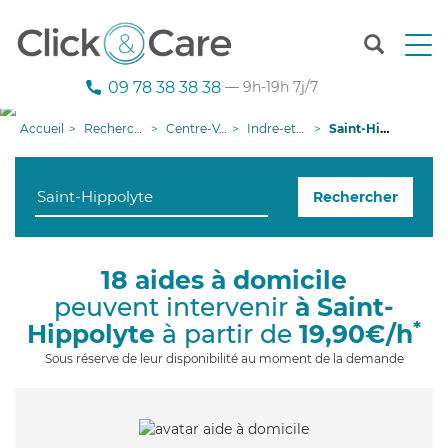
T
o
g
09 78 38 38 38
— 9h-19h 7j/7
g
l
Accueil
Recherche aide à domicile
Centre-Val de Loire
Indre-et-Loire
Saint-Hippolyte
e
n
a
Rechercher
v
i
g
a
18 aides à domicile
t
peuvent intervenir
à Saint-
i
o
*
Hippolyte
à partir de
19,90€/h
n
Sous réserve de leur disponibilité au moment de la demande