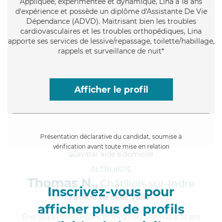
Appliquée
, expérimentée et dynamique, Lina a 18 ans
d'expérience et possède un diplôme d'Assistante De Vie
Dépendance (ADVD). Maitrisant bien les troubles
cardiovasculaires et les troubles orthopédiques, Lina
apporte ses services de lessive/repassage, toilette/habillage,
rappels et surveillance de nuit*
Afficher le profil
Présentation déclarative du candidat, soumise à
vérification avant toute mise en relation
ALTRUISTE
Thomas N.,
Châtillon-sur-Indre
Inscrivez-vous pour
à 5km de chez Vous
afficher plus de profils
Énergique
, bienveillant et intuitive, Thomas a 18 ans