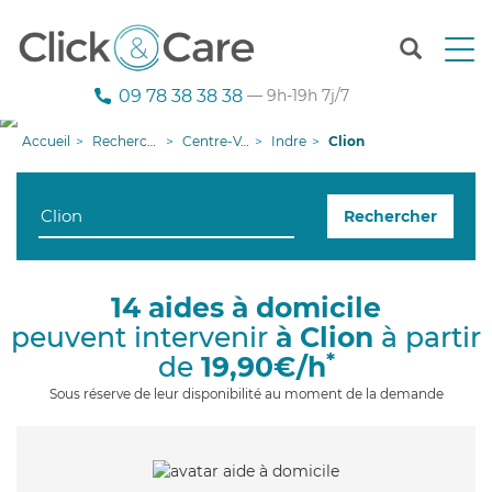
T
o
g
09 78 38 38 38
— 9h-19h 7j/7
g
l
Accueil
Recherche aide à domicile
Centre-Val de Loire
Indre
Clion
e
n
a
Rechercher
v
i
g
a
14 aides à domicile
t
peuvent intervenir
à Clion
à partir
i
o
*
de
19,90€/h
n
Sous réserve de leur disponibilité au moment de la demande