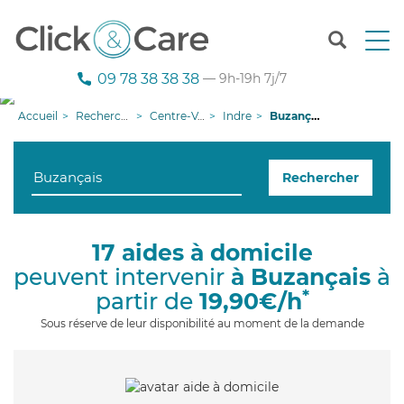
T
o
g
09 78 38 38 38
— 9h-19h 7j/7
g
l
Accueil
Recherche aide à domicile
Centre-Val de Loire
Indre
Buzançais
e
n
a
Rechercher
v
i
g
a
17 aides à domicile
t
peuvent intervenir
à Buzançais
à
i
o
*
partir de
19,90€/h
n
Sous réserve de leur disponibilité au moment de la demande