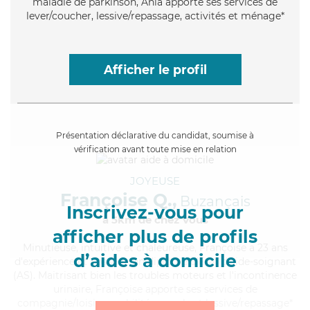
maladie de parkinson, Ania apporte ses services de
lever/coucher, lessive/repassage, activités et ménage*
Afficher le profil
Présentation déclarative du candidat, soumise à
vérification avant toute mise en relation
JOYEUSE
Françoise Q.,
Buzançais
Inscrivez-vous pour
à 5km de chez Vous
afficher plus de profils
Minutieuse
, intuitive et chaleureuse, Françoise a 23 ans
d’aides à domicile
d'expérience et possède un diplôme d'Etat d'aide-soignant
(AS). Maitrisant bien les troubles moteurs et l'incontinence
urinaire, Françoise apporte ses services de
compagnie/loisirs, mobilité, rappels et lessive/repassage*