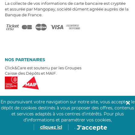
La collecte de vos informations de carte bancaire est cryptée
et assurée par Mangopay, société dûment agréée auprès de la
Banque de France.
NOS PARTENAIRES
Click&Care est soutenu par les Groupes
Caisse des Dépôts et MAIF.
En poursuivant votre navigation sur notre site, vous acceptez le
✕
dépôt de cookies destinés à vous proposer des offres, contenus
EXPERTS À VOTRE ÉCOUTE
et services adaptés à vos centres d’intérêts.
Pour plus
Un besoin de recrutement ? Click&Care vous accompagne par
d’informations et paramétrer vos cookies,
téléphone 7/7
.
J'accepte
cliquez ici
.
Être rappelé aujourd'hui