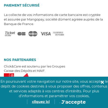
PAIEMENT SÉCURISÉ
La collecte de vos informations de carte bancaire est cryptée
et assurée par Mangopay, société dûment agréée auprès de la
Banque de France.
NOS PARTENAIRES
Click&Care est soutenu par les Groupes
Caisse des Dépôts et MAIF.
En poursuivant votre navigation sur notre site, vous acceptez le
✕
dépôt de cookies destinés à vous proposer des offres, contenus
et services adaptés à vos centres d’intérêts.
Pour plus
d’informations et paramétrer vos cookies,
EXPERTS À VOTRE ÉCOUTE
J'accepte
cliquez ici
.
Un besoin de recrutement ? Click&Care vous accompagne par