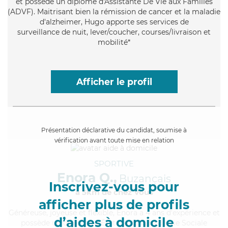
et possède un diplôme d'Assistante De Vie aux Familles
(ADVF). Maitrisant bien la rémission de cancer et la maladie
d'alzheimer, Hugo apporte ses services de
surveillance de nuit, lever/coucher, courses/livraison et
mobilité*
Afficher le profil
Présentation déclarative du candidat, soumise à
vérification avant toute mise en relation
SPORTIVE
Enora Q.,
Buzançais
Inscrivez-vous pour
à 5km de chez Vous
afficher plus de profils
Généreuse
, joyeuse et flexible, Enora a 4 ans d'expérience et
d’aides à domicile
possède un diplôme d'État d'Auxiliaire de Vie Sociale