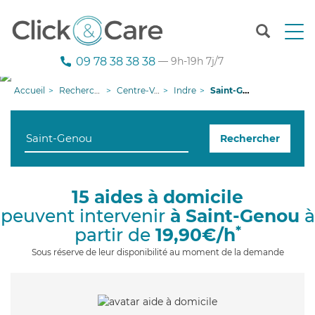
T
o
g
09 78 38 38 38
— 9h-19h 7j/7
g
l
Accueil
Recherche aide à domicile
Centre-Val de Loire
Indre
Saint-Genou
e
n
a
Rechercher
v
i
g
a
15 aides à domicile
t
peuvent intervenir
à Saint-Genou
à
i
o
*
partir de
19,90€/h
n
Sous réserve de leur disponibilité au moment de la demande