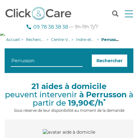
T
o
g
09 78 38 38 38
— 9h-19h 7j/7
g
l
Accueil
Recherche aide à domicile
Centre-Val de Loire
Indre-et-Loire
Perrusson
e
n
a
Rechercher
v
i
g
a
21 aides à domicile
t
peuvent intervenir
à Perrusson
à
i
o
*
partir de
19,90€/h
n
Sous réserve de leur disponibilité au moment de la demande