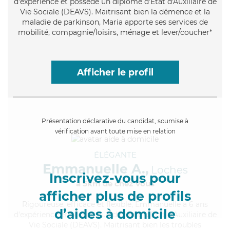
d'expérience et possède un diplôme d'État d'Auxiliaire de
Vie Sociale (DEAVS). Maitrisant bien la démence et la
maladie de parkinson, Maria apporte ses services de
mobilité, compagnie/loisirs, ménage et lever/coucher*
Afficher le profil
Présentation déclarative du candidat, soumise à
vérification avant toute mise en relation
ÉLÉGANTE
Emmanuelle A.,
Loches
Inscrivez-vous pour
à 5km de chez Vous
afficher plus de profils
Rigoureuse
, efficace et flexible, Emmanuelle a 6 ans
d’aides à domicile
d'expérience et possède un diplôme d'État d'Auxiliaire de
Vie Sociale (DEAVS). Maitrisant bien les troubles