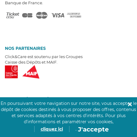
Banque de France.
NOS PARTENAIRES
Click&Care est soutenu par les Groupes
Caisse des Dépôts et MAIF.
EXPERTS À VOTRE ÉCOUTE
En poursuivant votre navigation sur notre site, vous acceptez le
✕
Un besoin de recrutement ? Click&Care vous accompagne par
dépôt de cookies destinés à vous proposer des offres, contenus
téléphone 7/7
.
et services adaptés à vos centres d’intérêts.
Pour plus
Être rappelé aujourd'hui
d’informations et paramétrer vos cookies,
J'accepte
cliquez ici
.
T
É
MOIGNAGES CLIENTS