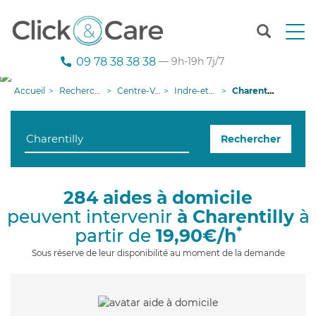
T
o
g
09 78 38 38 38
— 9h-19h 7j/7
g
l
Accueil
Recherche aide à domicile
Centre-Val de Loire
Indre-et-Loire
Charentilly
e
n
a
Rechercher
v
i
g
a
284 aides à domicile
t
peuvent intervenir
à Charentilly
à
i
o
*
partir de
19,90€/h
n
Sous réserve de leur disponibilité au moment de la demande