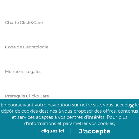
Charte Click&Care
Code de Déontologie
Mentions Légales
Prérequis Click&Care
En poursuivant votre navigation sur notre site, vous acceptez le
✕
dépôt de cookies destinés à vous proposer des offres, contenus
et services adaptés à vos centres d’intérêts.
Pour plus
Protection des Données
d’informations et paramétrer vos cookies,
J'accepte
cliquez ici
.