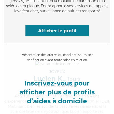
(DEAVS). Maitrisant bien la maladie de parkinson et la
sclérose en plaque, Enora apporte ses services de rappels,
lever/coucher, surveillance de nuit et transports*
Afficher le profil
Présentation déclarative du candidat, soumise à
vérification avant toute mise en relation
JOYEUX
Lucien K.,
Tours
Inscrivez-vous pour
à 5km de chez Vous
afficher plus de profils
Ponctuel
, chaleureux et intuitive, Lucien a 4 ans
d’aides à domicile
d'expérience et possède un diplôme d'Etat d'infirmier (DEI).
Maitrisant bien les accidents vasculaires cérébraux et la
sclérose latérale amyotrophique, Lucien apporte ses