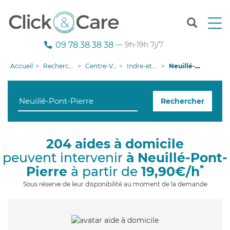
T
o
g
09 78 38 38 38
— 9h-19h 7j/7
g
l
Accueil
Recherche aide à domicile
Centre-Val de Loire
Indre-et-Loire
Neuillé-Pont-Pierre
e
n
a
Rechercher
v
i
g
a
204 aides à domicile
t
peuvent intervenir
à Neuillé-Pont-
i
o
*
Pierre
à partir de
19,90€/h
n
Sous réserve de leur disponibilité au moment de la demande