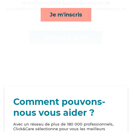
de parkinson, René apporte ses services de
courses/livraison, surveillance de nuit, lessive/repassage et
Je m'inscris
toilette/habillage*
Afficher le profil
Comment pouvons-
nous vous aider ?
Avec un réseau de plus de 180 000 professionnels,
Click&Care sélectionne pour vous les meilleurs