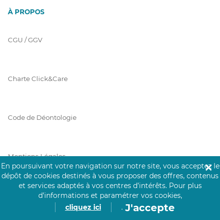
À PROPOS
CGU / GGV
Charte Click&Care
Code de Déontologie
Mentions Légales
En poursuivant votre navigation sur notre site, vous acceptez le
✕
dépôt de cookies destinés à vous proposer des offres, contenus
et services adaptés à vos centres d’intérêts.
Pour plus
Prérequis Click&Care
d’informations et paramétrer vos cookies,
J'accepte
cliquez ici
.