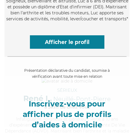
Soigneux
, bienveillant et altruiste, Luc a 6 ans d'expérience
et possède un diplôme d'Etat d'infirmier (DEI). Maitrisant
bien l'arthrite et les troubles moteurs, Luc apporte ses
services de activités, mobilité, lever/coucher et transports*
Afficher le profil
Présentation déclarative du candidat, soumise à
vérification avant toute mise en relation
SÉRIEUX
René I.,
Neuillé-Pont-Pierre
Inscrivez-vous pour
à 5km de chez Vous
afficher plus de profils
Infatiguable
, soigneux et généreux, René a 10 ans
d’aides à domicile
d'expérience et possède un diplôme d'Assistante De Vie
Dépendance (ADVD). Maitrisant bien l'arthrite et la maladie