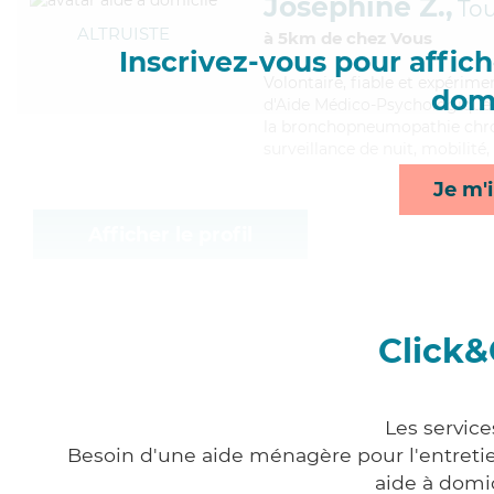
Joséphine Z.,
Tou
ALTRUISTE
à 5km de chez Vous
Inscrivez-vous pour affiche
Volontaire
, fiable et expérim
domi
d'Aide Médico-Psychologique (
la bronchopneumopathie chron
surveillance de nuit, mobilité,
Je m'i
Afficher le profil
Click&
Les service
Besoin d'une aide ménagère pour l'entretien
aide à domi