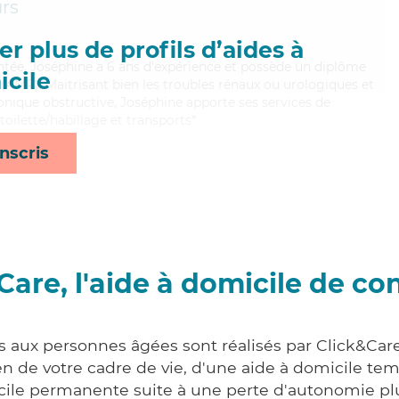
rs
r plus de profils d’aides à
entée, Joséphine a 6 ans d'expérience et possède un diplôme
cile
AMP). Maitrisant bien les troubles rénaux ou urologiques et
ique obstructive, Joséphine apporte ses services de
 toilette/habillage et transports*
nscris
Care, l'aide à domicile de co
s aux personnes âgées sont réalisés par Click&Care
 de votre cadre de vie, d'une aide à domicile tem
cile permanente suite à une perte d'autonomie pl