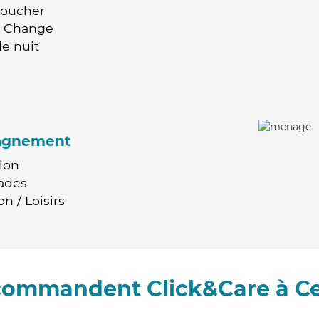
Coucher
 / Change
e nuit
agnement
ion
ades
n / Loisirs
ecommandent Click&Care à Ce