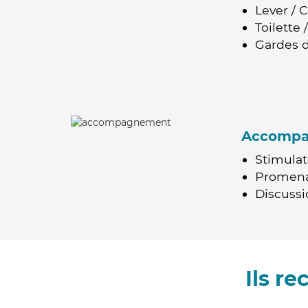
Lever / 
Toilette
Gardes d
Accomp
Stimulat
Promen
Discussio
Ils r