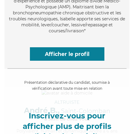
d'expérience et possède un diplôme d'Aide Médico-
Psychologique (AMP). Maitrisant bien la
bronchopneumopathie chronique obstructive et les
troubles neurologiques, Isabelle apporte ses services de
mobilité, lever/coucher, lessive/repassage et
courses/livraison*
Afficher le profil
Présentation déclarative du candidat, soumise à
vérification avant toute mise en relation
ALTRUISTE
André B.,
Saint-Colomban
Inscrivez-vous pour
à 5km de chez Vous
afficher plus de profils
Polyvalent
, humain et dynamique, André a 6 ans