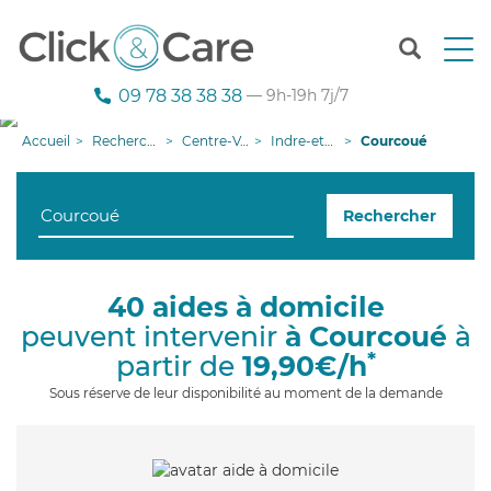
T
o
g
09 78 38 38 38
— 9h-19h 7j/7
g
l
Accueil
Recherche aide à domicile
Centre-Val de Loire
Indre-et-Loire
Courcoué
e
n
a
Rechercher
v
i
g
a
40 aides à domicile
t
peuvent intervenir
à Courcoué
à
i
o
*
partir de
19,90€/h
n
Sous réserve de leur disponibilité au moment de la demande