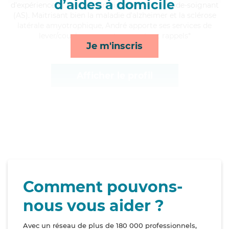
d’aides à domicile
d'expérience et possède un diplôme d'Etat d'aide-soignant
(AS). Maitrisant bien la maladie d'alzheimer et la sclérose
latérale amyotrophique, André apporte ses services de
lever/coucher, repas, transports et rappels*
Je m'inscris
Afficher le profil
Comment pouvons-
nous vous aider ?
Avec un réseau de plus de 180 000 professionnels,