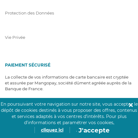
Protection des Données
Vie Privée
PAIEMENT SÉCURISÉ
La collecte de vos informations de carte bancaire est cryptée
et assurée par Mangopay, société dûment agréée auprès de la
Banque de France.
En poursuivant votre navigation sur notre site, vous acceptez le
✕
dépôt de cookies destinés à vous proposer des offres, contenus
et services adaptés à vos centres d’intérêts.
Pour plus
d’informations et paramétrer vos cookies,
J'accepte
cliquez ici
.
NOS PARTENAIRES