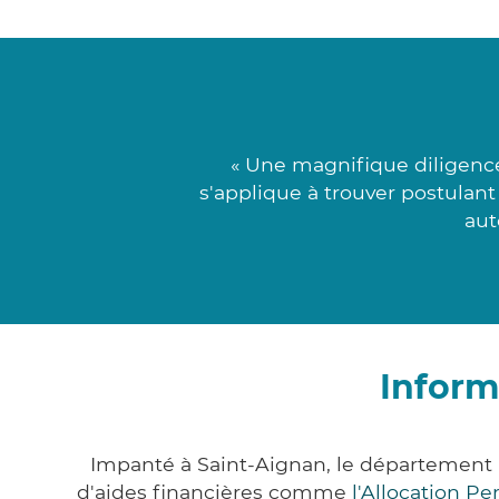
« Une magnifique diligence
s'applique à trouver postulant
aut
Inform
Impanté à Saint-Aignan, le département
d'aides financières comme
l'Allocation P