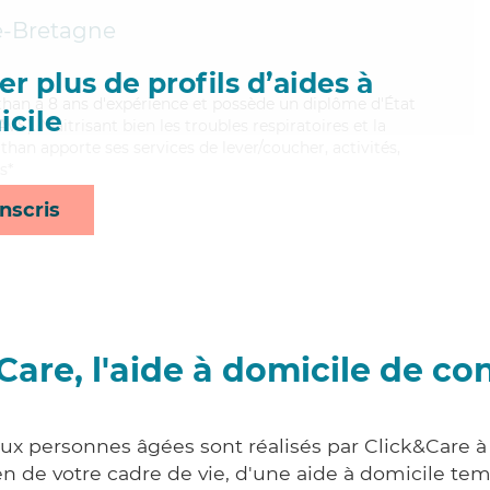
-Bretagne
r plus de profils d’aides à
athan a 8 ans d'expérience et possède un diplôme d'État
cile
AVS). Maitrisant bien les troubles respiratoires et la
than apporte ses services de lever/coucher, activités,
s*
nscris
Care, l'aide à domicile de co
aux personnes âgées sont réalisés par Click&Care à
 de votre cadre de vie, d'une aide à domicile tem