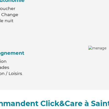
'autonomie
Coucher
 / Change
e nuit
agnement
ion
ades
n / Loisirs
ommandent Click&Care à Sain