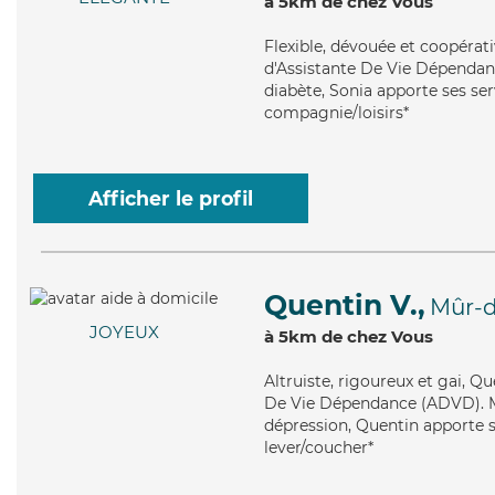
à 5km de chez Vous
Flexible
, dévouée et coopérat
d'Assistante De Vie Dépendanc
diabète, Sonia apporte ses serv
compagnie/loisirs*
Afficher le profil
Quentin V.,
Mûr-d
JOYEUX
à 5km de chez Vous
Altruiste
, rigoureux et gai, Q
De Vie Dépendance (ADVD). Ma
dépression, Quentin apporte se
lever/coucher*