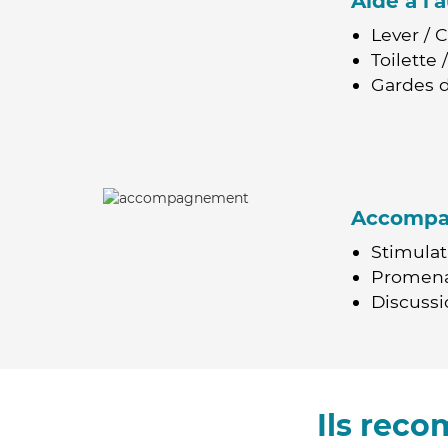
Aide à l
Lever / 
Toilette
Gardes d
Accomp
Stimulat
Promen
Discussio
Ils rec