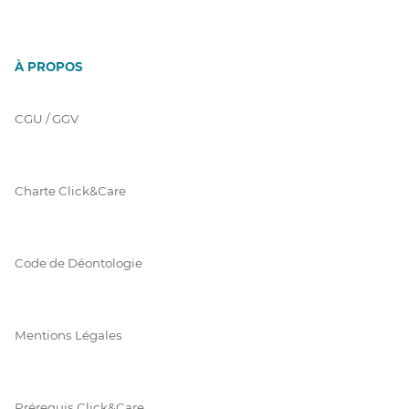
À PROPOS
CGU / GGV
Charte Click&Care
Code de Déontologie
Mentions Légales
Prérequis Click&Care