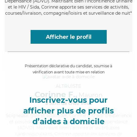
Dépendance (ADVD). Maitrisant bien l'incontinence urinaire
et le HIV / Sida, Corinne apporte ses services de activités,
courses/livraison, compagnie/loisirs et surveillance de nuit*
Afficher le profil
Présentation déclarative du candidat, soumise à
vérification avant toute mise en relation
ALTRUISTE
Corinne F.,
Mauron
Inscrivez-vous pour
à 5km de chez Vous
afficher plus de profils
Soigneuse
, gaie et appliquée, Corinne a 10 ans d'expérience
d’aides à domicile
et possède un diplôme d'Assistante De Vie Dépendance
(ADVD). Maitrisant bien l'arthrite et les troubles
cardiovasculaires, Corinne apporte ses services de