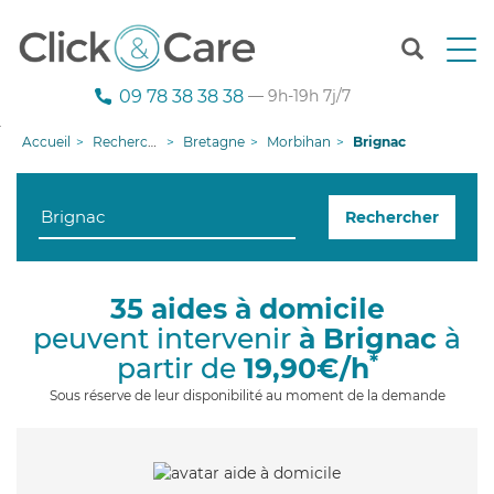
T
o
g
09 78 38 38 38
— 9h-19h 7j/7
g
l
Accueil
Recherche aide à domicile
Bretagne
Morbihan
Brignac
e
n
a
Rechercher
v
i
g
a
35 aides à domicile
t
peuvent intervenir
à Brignac
à
i
o
*
partir de
19,90€/h
n
Sous réserve de leur disponibilité au moment de la demande