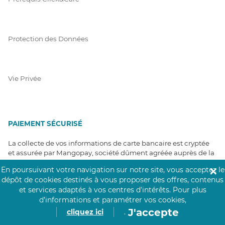
Protection des Données
Vie Privée
PAIEMENT SÉCURISÉ
La collecte de vos informations de carte bancaire est cryptée
et assurée par Mangopay, société dûment agréée auprès de la
Banque de France.
En poursuivant votre navigation sur notre site, vous acceptez le
✕
dépôt de cookies destinés à vous proposer des offres, contenus
et services adaptés à vos centres d’intérêts.
Pour plus
d’informations et paramétrer vos cookies,
J'accepte
cliquez ici
.