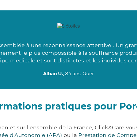
ssemblée à une reconnaissance attentive . Un gra
nement le plus compossible à la souffrance produit
ipe médicale et sont distinctes et les individus co
Alban U.
, 84 ans, Guer
rmations pratiques pour Po
han et sur l'ensemble de la France, Click&Care v
lisée d'Autonomie (APA)
ou la
Prestation de Compe