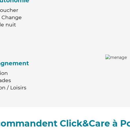
'autonomie
Coucher
 / Change
e nuit
agnement
ion
ades
n / Loisirs
ecommandent Click&Care à P