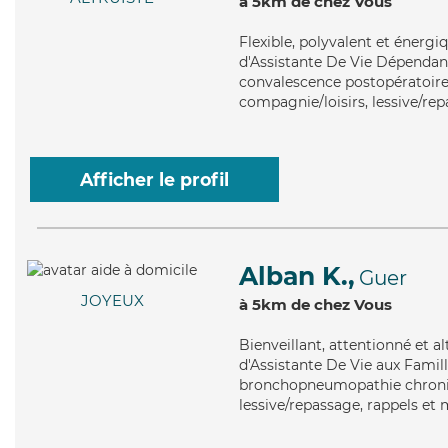
à 5km de chez Vous
Flexible
, polyvalent et énerg
d'Assistante De Vie Dépendance
convalescence postopératoire,
compagnie/loisirs, lessive/rep
Afficher le profil
Alban K.,
Guer
JOYEUX
à 5km de chez Vous
Bienveillant
, attentionné et a
d'Assistante De Vie aux Famill
bronchopneumopathie chroniqu
lessive/repassage, rappels et 