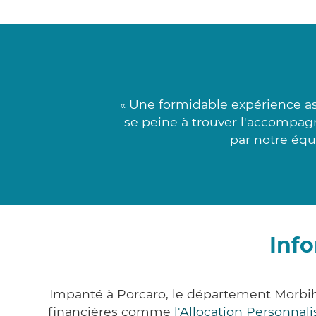
« Une formidable expérience a
se peine à trouver l'accompag
par notre équ
Info
Impanté à Porcaro, le département Morbi
financières comme
l'Allocation Personna