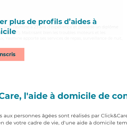
r plus de profils d’aides à
fficace, Yasmine a 23 ans d'expérience et possède un diplôme
cile
es (ADVF). Maitrisant bien les troubles moteurs et les
x, Yasmine apporte ses services de repas, surveillance de nuit,
nscris
Care, l'aide à domicile de co
es aux personnes âgées sont réalisés par Click&Care
 de votre cadre de vie, d'une aide à domicile tem