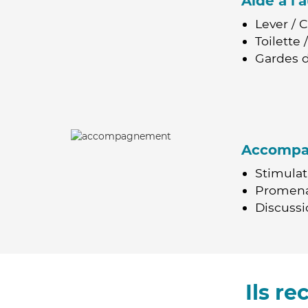
Aide à l
Lever / 
Toilette
Gardes d
Accomp
Stimulat
Promen
Discussio
Ils r