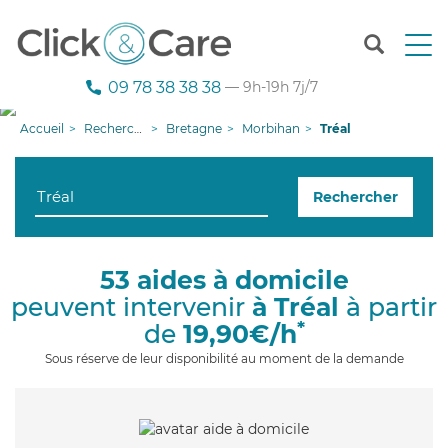
T
o
g
09 78 38 38 38
— 9h-19h 7j/7
g
l
Accueil
Recherche aide à domicile
Bretagne
Morbihan
Tréal
e
n
a
Rechercher
v
i
g
a
53 aides à domicile
t
peuvent intervenir
à Tréal
à partir
i
o
*
de
19,90€/h
n
Sous réserve de leur disponibilité au moment de la demande