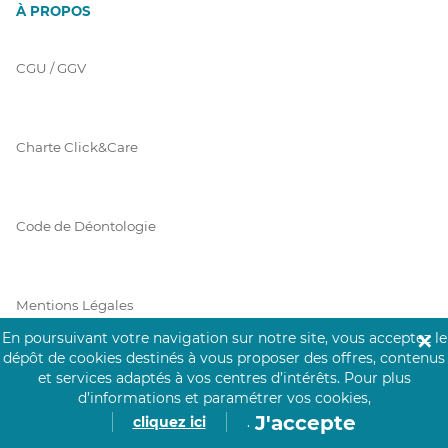
À PROPOS
CGU / GGV
Charte Click&Care
Code de Déontologie
Mentions Légales
En poursuivant votre navigation sur notre site, vous acceptez le
✕
dépôt de cookies destinés à vous proposer des offres, contenus
et services adaptés à vos centres d’intérêts.
Pour plus
Prérequis Click&Care
d’informations et paramétrer vos cookies,
J'accepte
cliquez ici
.