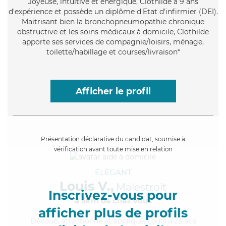
Joyeuse
, intuitive et énergique, Clothilde a 9 ans
d'expérience et possède un diplôme d'Etat d'infirmier (DEI).
Maitrisant bien la bronchopneumopathie chronique
obstructive et les soins médicaux à domicile, Clothilde
apporte ses services de compagnie/loisirs, ménage,
toilette/habillage et courses/livraison*
Afficher le profil
Présentation déclarative du candidat, soumise à
vérification avant toute mise en relation
ÉLÉGANT
Louis V.,
Malestroit
Inscrivez-vous pour
à 5km de chez Vous
afficher plus de profils
Dévoué
, attentionné et appliqué, Louis a 23 ans