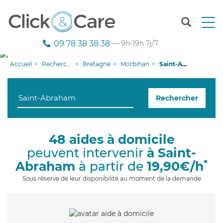
T
o
g
09 78 38 38 38
— 9h-19h 7j/7
g
l
Accueil
Recherche aide à domicile
Bretagne
Morbihan
Saint-Abraham
e
n
a
Rechercher
v
i
g
a
48 aides à domicile
t
peuvent intervenir
à Saint-
i
o
*
Abraham
à partir de
19,90€/h
n
Sous réserve de leur disponibilité au moment de la demande