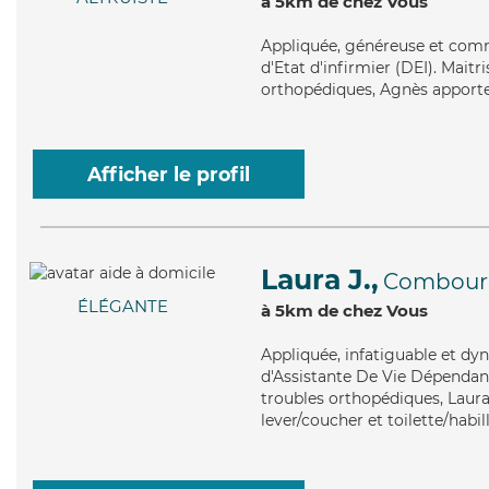
à 5km de chez Vous
Appliquée
, généreuse et com
d'Etat d'infirmier (DEI). Maitr
orthopédiques, Agnès apporte s
Afficher le profil
Laura J.,
Combour
ÉLÉGANTE
à 5km de chez Vous
Appliquée
, infatiguable et d
d'Assistante De Vie Dépendanc
troubles orthopédiques, Laura 
lever/coucher et toilette/habil