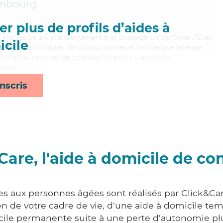
mbourg
r plus de profils d’aides à
 Françoise a 6 ans d'expérience et possède un diplôme d'Etat
cile
t bien les troubles cardiovasculaires et la sclérose latérale
rte ses services de courses/livraison, transports,
isirs*
nscris
Care, l'aide à domicile de co
es aux personnes âgées sont réalisés par Click&Ca
 de votre cadre de vie, d'une aide à domicile tem
cile permanente suite à une perte d'autonomie pl