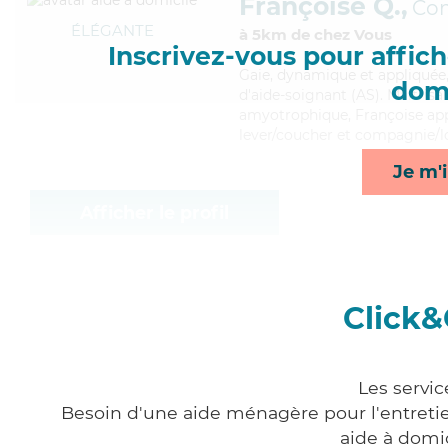
Françoise Q.,
Co
ÉLÉGANTE
à 5km de chez Vous
Inscrivez-vous pour affiche
Gaie
, dynamique et appliquée,
domi
d'aide-soignant (AS). Maitrisan
amyotrophique, Françoise appo
lever/coucher et compagnie/lo
Je m'i
Afficher le profil
Click&
Les servic
Besoin d'une aide ménagère pour l'entretien
aide à domi