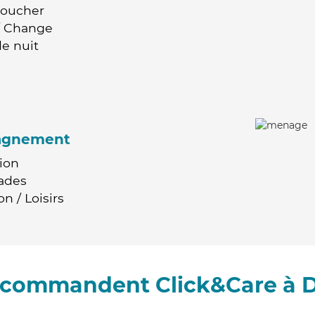
Coucher
 / Change
e nuit
agnement
ion
ades
n / Loisirs
recommandent Click&Care à 